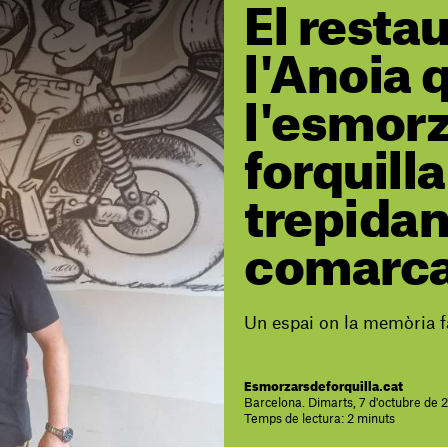
El resta
l'Anoia 
l'esmorz
forquill
trepidan
comarc
Un espai on la memòria fa
Esmorzarsdeforquilla.cat
Barcelona. Dimarts, 7 d'octubre de 
Temps de lectura: 2 minuts