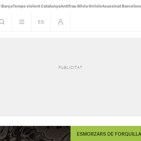
i Barça
Temps violent Catalunya
Antifrau Sílvia Orriols
Asassinat Barcelon
ESMORZARS DE FORQUILL