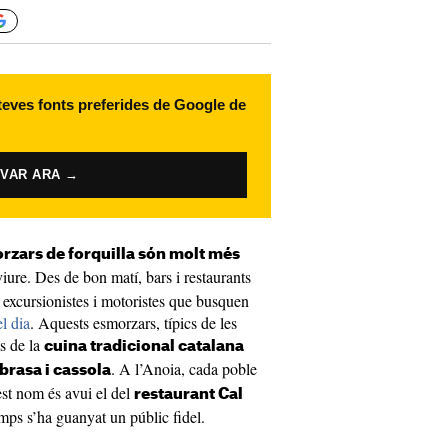
 teves fonts preferides de Google de
IVAR ARA →
rzars de forquilla són molt més
iure. Des de bon matí, bars i restaurants
, excursionistes i motoristes que busquen
l dia
. Aquests esmorzars, típics de les
ts de la
cuina tradicional catalana
. A l’Anoia, cada poble
brasa i cassola
uest nom és avui el del
restaurant Cal
mps s’ha guanyat un públic fidel.