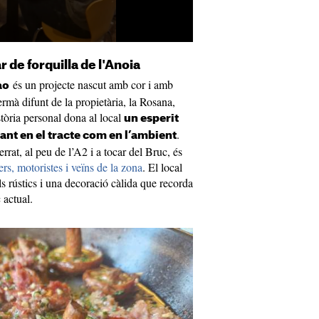
 de forquilla de l'Anoia
és un projecte nascut amb cor i amb
ao
rmà difunt de la propietària, la Rosana,
òria personal dona al local
un esperit
.
tant en el tracte com en l’ambient
rat, al peu de l’A2 i a tocar del Bruc, és
ers, motoristes i veïns de la zona
. El local
ls rústics i una decoració càlida que recorda
 actual.