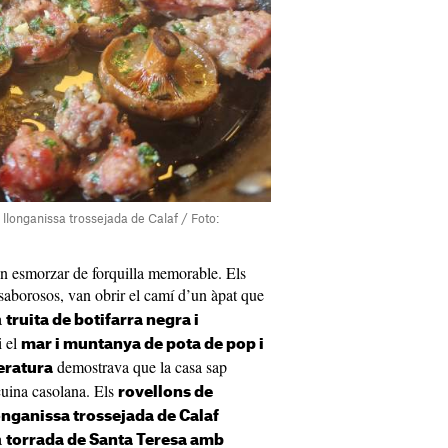
llonganissa trossejada de Calaf / Foto:
un esmorzar de forquilla memorable. Els
i saborosos, van obrir el camí d’un àpat que
a
truita de botifarra negra i
i el
mar i muntanya de pota de pop i
demostrava que la casa sap
eratura
 cuina casolana. Els
rovellons de
onganissa trossejada de Calaf
la
torrada de Santa Teresa amb