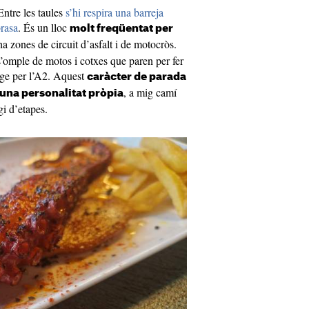
ntre les taules
s’hi respira una barreja
brasa
. És un lloc
molt freqüentat per
ha zones de circuit d’asfalt i de motocròs.
’omple de motos i cotxes que paren per fer
tge per l’A2. Aquest
caràcter de parada
, a mig camí
 una personalitat pròpia
gi d’etapes.