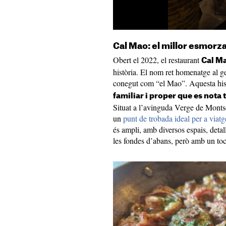
Cal Mao: el millor esmorzar
Obert el 2022, el restaurant
Cal M
història. El nom ret homenatge al ge
conegut com “el Mao”. Aquesta hist
familiar i proper que es nota 
Situat a l’avinguda Verge de Montser
un
punt de trobada ideal per a viatg
és ampli, amb diversos espais, detal
les fondes d’abans, però amb un toc