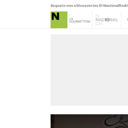
Segueix-nos a Discover
Joc El Nacional
Rodr