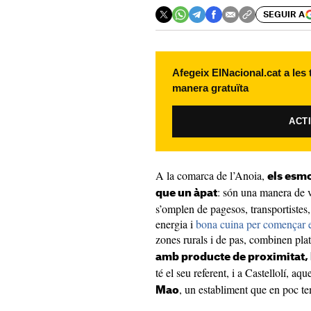
SEGUIR A
Afegeix ElNacional.cat a les
manera gratuïta
ACT
A la comarca de l’Anoia,
els esmo
: són una manera de v
que un àpat
s’omplen de pagesos, transportistes
energia i
bona cuina per començar e
zones rurals i de pas, combinen pla
amb producte de proximitat, 
té el seu referent, i a Castellolí, aq
, un establiment que en poc te
Mao