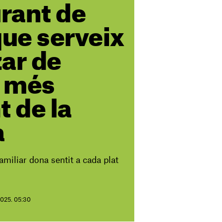
urant de
que serveix
ar de
a més
t de la
a
miliar dona sentit a cada plat
2025. 05:30