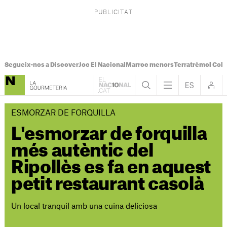
Segueix-nos a Discover
Joc El Nacional
Marroc menors
Terratrèmol Col
ESMORZAR DE FORQUILLA
L'esmorzar de forquilla
més autèntic del
Ripollès es fa en aquest
petit restaurant casolà
Un local tranquil amb una cuina deliciosa