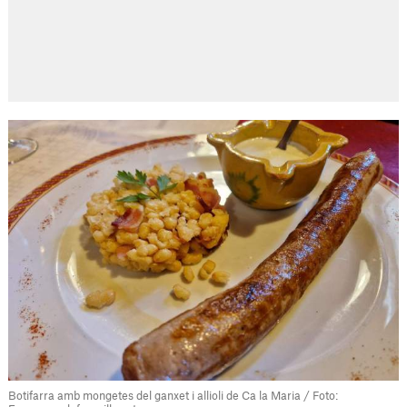
Botifarra amb mongetes del ganxet i allioli de Ca la Maria / Foto: