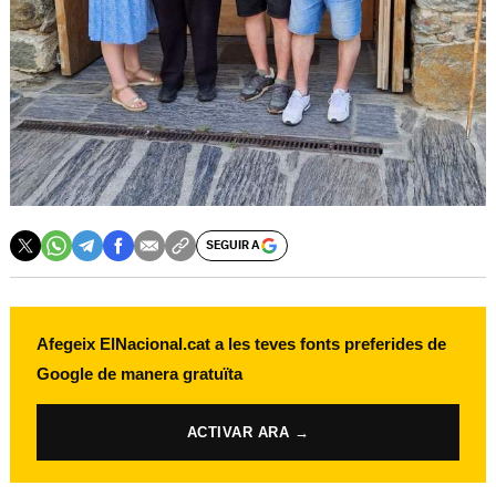
SEGUIR A
Afegeix ElNacional.cat a les teves fonts preferides de
Google de manera gratuïta
ACTIVAR ARA →