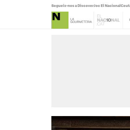
Segueix-nos a Discover
Joc El Nacional
Ceut