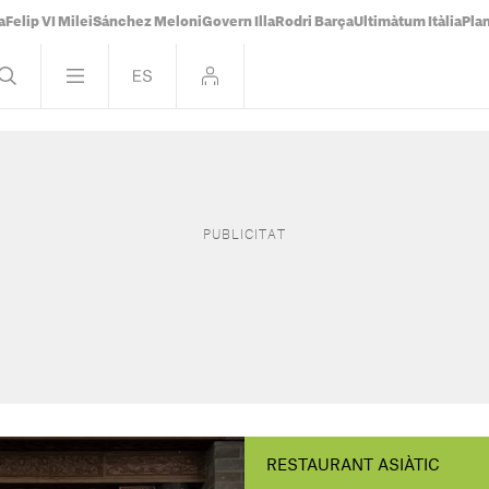
a
Felip VI Milei
Sánchez Meloni
Govern Illa
Rodri Barça
Ultimàtum Itàlia
Pla
RESTAURANT ASIÀTIC