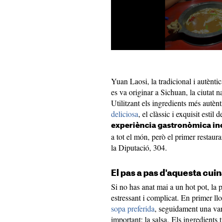
Yuan Laosi, la tradicional i autènti
es va originar a Sichuan, la ciutat na
Utilitzant els ingredients més autènt
deliciosa
, el clàssic i exquisit esti
experiència gastronòmica ino
a tot el món, però el primer restaura
la Diputació, 304.
El pas a pas d'aquesta cuin
Si no has anat mai a un hot pot, la 
estressant i complicat. En primer ll
sopa preferida
, seguidament una vari
important: la salsa. Els ingredients 