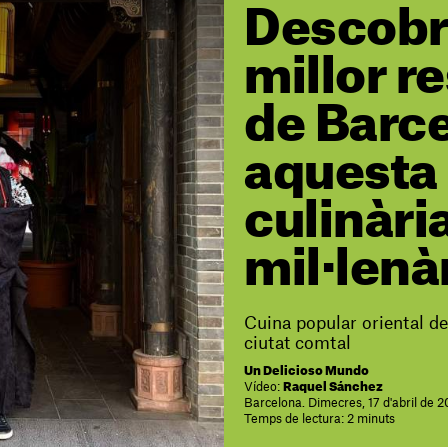
Descobre
millor r
de Barc
aquesta 
culinàri
mil·lenà
Cuina popular oriental de
ciutat comtal
Un Delicioso Mundo
Vídeo:
Raquel Sánchez
Barcelona. Dimecres, 17 d'abril de 
Temps de lectura: 2 minuts