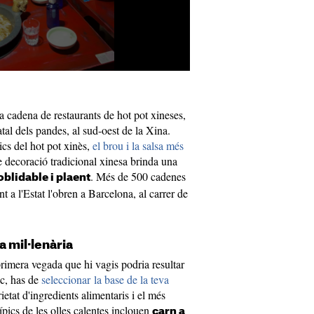
ca cadena de restaurants de hot pot xineses,
tal dels pandes, al sud-oest de la Xina. ​
ics del hot pot xinès,
el brou i la salsa més
l de decoració tradicional xinesa brinda una
. ​Més de 500 cadenes
blidable i plaent
nt a l'Estat l'obren a Barcelona, al carrer de
a mil·lenària
primera vegada que hi vagis podria resultar
oc, has de
seleccionar la base de la teva
etat d'ingredients alimentaris i el més
típics de les olles calentes inclouen
carn a