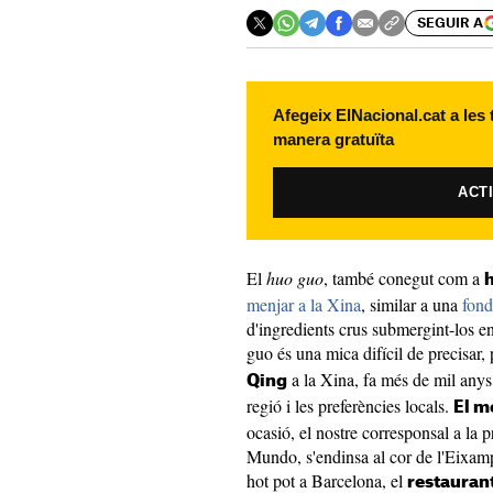
SEGUIR A
Afegeix ElNacional.cat a les
manera gratuïta
ACT
El
huo guo
, també conegut com a
h
menjar a la Xina
, similar a una
fon
d'ingredients crus submergint-los e
guo és una mica difícil de precisar,
a la Xina, fa més de mil anys.
Qing
regió i les preferències locals.
El m
ocasió, el nostre corresponsal a la
Mundo, s'endinsa al cor de l'Eixamp
hot pot a Barcelona, el
restauran