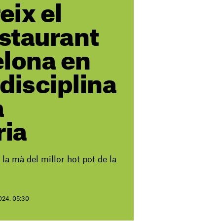
ix el
estaurant
elona en
disciplina
a
ria
 la mà del millor hot pot de la
2024. 05:30