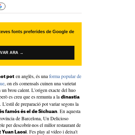
 teves fonts preferides de Google de
IVAR ARA →
en anglès, és una
forma popular de
ot pot
due
, on els comensals cuinen una varietat
n un brou calent. L'origen exacte del huo
 però es creu que es remunta a la
dinastia
 L'estil de preparació pot variar segons la
. En aquesta
és famós és el de Sichuan
 província de Barcelona, Un Delicioso
le per descobrir-nos el millor restaurant de
. Fes play al vídeo i deixa't
t Yuan Laosi