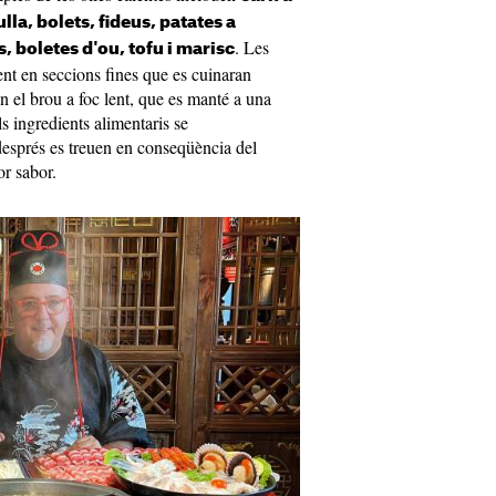
lla, bolets, fideus, patates a
. Les
, boletes d'ou, tofu i marisc
ent en seccions fines que es cuinaran
n el brou a foc lent, que es manté a una
ls ingredients alimentaris se
després es treuen en conseqüència del
or sabor.