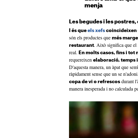
menja
Les begudes i les postres,
I és que
els xefs
coincideixen 
són els productes que
més marge 
. Això significa que el
restaurant
real.
En molts casos, fins i tot
requereixen
elaboració, temps i
D'aquesta manera, un àpat que sembl
ràpidament sense que un se n'adoni
durant l
copa de vi o refrescos
manera inesperada i no calculada per