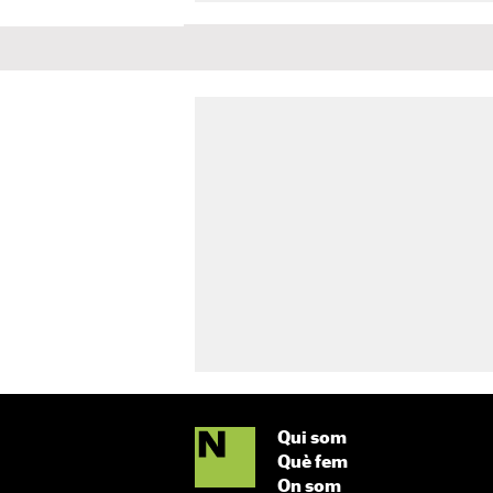
Qui som
Què fem
On som