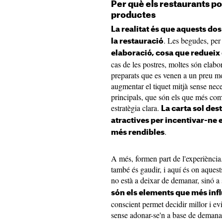
Per què els restaurants p
productes
La realitat és que aquests do
. Les begudes, pe
la restauració
elaboració, cosa que redueix
cas de les postres, moltes són elabor
preparats que es venen a un preu mo
augmentar el tiquet mitjà sense neces
principals, que són els que més com
estratègia clara.
La carta sol des
atractives per incentivar-ne 
.
més rendibles
A més, formen part de l'experiència
també és gaudir, i aquí és on aquests
no està a deixar de demanar, sinó a
són els elements que més infl
conscient permet decidir millor i ev
sense adonar-se'n a base de demana