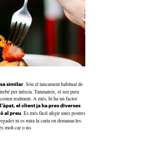
. Són el tancament habitual de
sa similar
airebé per inèrcia. Tanmateix, el seu preu
 costen realment. A més, hi ha un factor
 l'àpat, el client ja ha pres diverses
. És més fàcil afegir unes postres
ó al preu
egades ni es mira la carta en demanar-les.
és molt car o no.