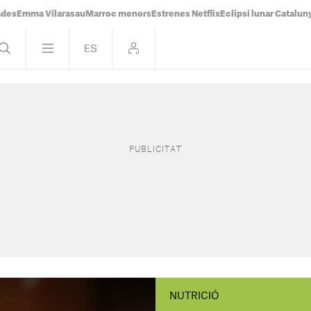
ades
Emma Vilarasau
Marroc menors
Estrenes Netflix
Eclipsi lunar Catalun
NUTRICIÓ