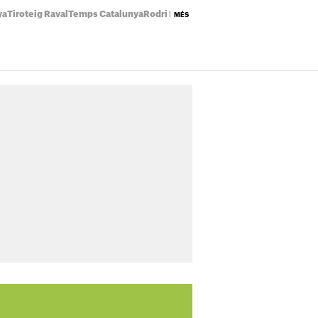
ya
Tiroteig Raval
Temps Catalunya
Rodri Barça
Preu llum avui
Eclipsi solar
MÉS