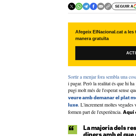
SEGUIR A
Afegeix ElNacional.cat a les
manera gratuïta
ACT
Sortir a menjar fora sembla una cosa
i pagar. Però la realitat és que hi h
pugi molt més de l'esperat sense qu
veure amb demanar el plat mé
. L'increment moltes vegades 
luxe
formen part de l'experiència.
Aquí é
La majoria dels r
diners amb el que 