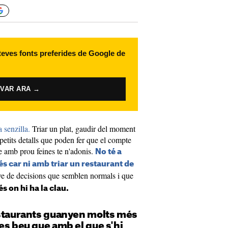
 teves fonts preferides de Google de
IVAR ARA →
 senzilla.
Triar un plat, gaudir del moment
a petits detalls que poden fer que el compte
e amb prou feines te n'adonis.
No té a
s car ni amb triar un restaurant de
ve de decisions que semblen normals i que
s on hi ha la clau.
estaurants guanyen molts més
es beu que amb el que s'hi