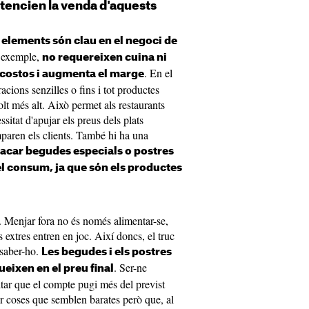
otencien la venda d'aquests
s elements són clau en el negoci de
r exemple,
no requereixen cuina ni
. En el
 costos i augmenta el marge
acions senzilles o fins i tot productes
lt més alt. Això permet als restaurants
sitat d'apujar els preus dels plats
paren els clients. També hi ha una
tacar begudes especials o postres
el consum, ja que són els productes
. Menjar fora no és només alimentar-se,
 extres entren en joc. Així doncs, el truc
 saber-ho.
Les begudes i els postres
. Ser-ne
ueixen en el preu final
itar que el compte pugi més del previst
r coses que semblen barates però que, al