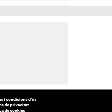
s i condicions d'ús
ca de privacitat
ica de cookies