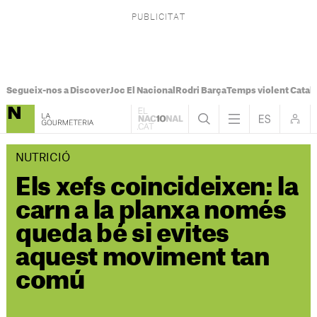
Segueix-nos a Discover
Joc El Nacional
Rodri Barça
Temps violent Catal
NUTRICIÓ
Els xefs coincideixen: la
carn a la planxa només
queda bé si evites
aquest moviment tan
comú