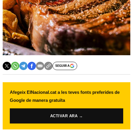
SEGUIR A
Afegeix ElNacional.cat a les teves fonts preferides de
Google de manera gratuïta
ACTIVAR ARA →