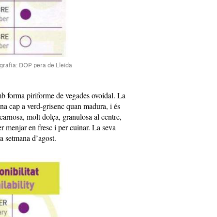
fografia: DOP pera de Lleida
 amb forma piriforme de vegades ovoidal. La
ona cap a verd-grisenc quan madura, i és
i carnosa, molt dolça, granulosa al centre,
er menjar en fresc i per cuinar. La seva
era setmana d’agost.