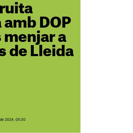
ruita
a amb DOP
 menjar a
s de Lleida
 de 2024. 05:30