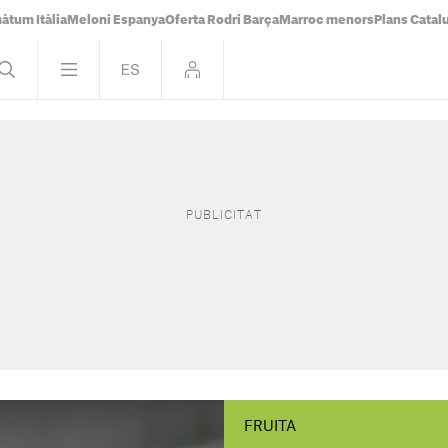
àtum Itàlia
Meloni Espanya
Oferta Rodri Barça
Marroc menors
Plans Catal
FRUITA