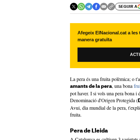
SEGUIR A
Afegeix ElNacional.cat a les
manera gratuïta
ACT
La pera és una fruita polèmica; o t'
, una bona
fru
amants de la pera
pot haver. I si vols una pera bona i 
Denominació d'Origen Protegida (
Avui, dia mundial de la pera, t'expl
fruita.
Pera de Lleida
A Catalunya es cultiven 3 varietats 