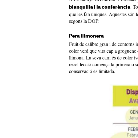
. T
blanquilla i la conferència
que les fan úniques. Aquestes són le
segons la DOP:
Pera llimonera
Fruit de calibre gran i de contorns ir
color verd que vira cap a groguenc 
llimona. La seva carn és de color iv
recol·lecció comença la primera o s
conservació és limitada.