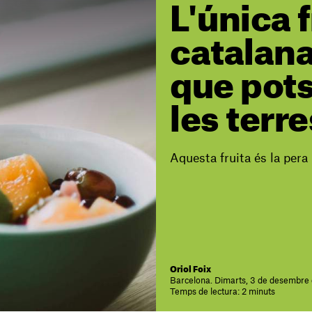
L'única f
catalan
que pots
les terre
Aquesta fruita és la pera
Oriol Foix
Barcelona. Dimarts, 3 de desembre
Temps de lectura: 2 minuts