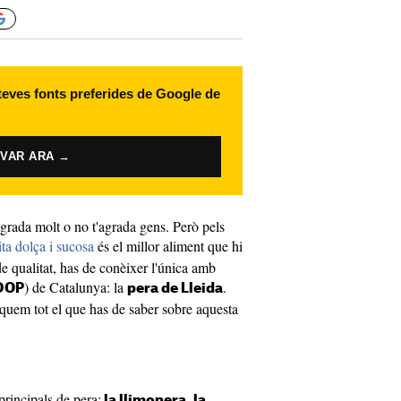
 teves fonts preferides de Google de
IVAR ARA →
agrada molt o no t'agrada gens. Però pels
ita dolça i sucosa
és el millor aliment que hi
de qualitat, has de conèixer l'única amb
) de Catalunya: la
.
DOP
pera de Lleida
iquem tot el que has de saber sobre aquesta
principals de pera:
la llimonera, la