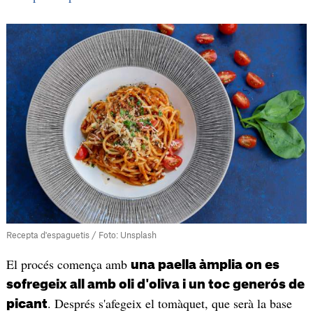
Recepta d'espaguetis / Foto: Unsplash
El procés comença amb
una paella àmplia on es
sofregeix all amb oli d'oliva i un toc generós de
. Després s'afegeix el tomàquet, que serà la base
picant