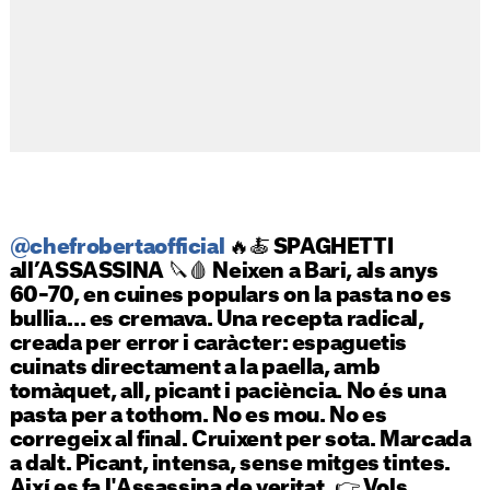
@chefrobertaofficial
🔥🍝 SPAGHETTI
all’ASSASSINA 🔪🩸 Neixen a Bari, als anys
60–70, en cuines populars on la pasta no es
bullia… es cremava. Una recepta radical,
creada per error i caràcter: espaguetis
cuinats directament a la paella, amb
tomàquet, all, picant i paciència. No és una
pasta per a tothom. No es mou. No es
corregeix al final. Cruixent per sota. Marcada
a dalt. Picant, intensa, sense mitges tintes.
Així es fa l'Assassina de veritat. 👉 Vols