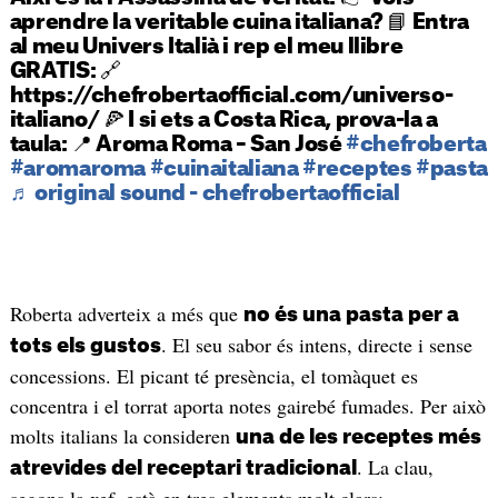
aprendre la veritable cuina italiana? 📘 Entra
al meu Univers Italià i rep el meu llibre
GRATIS: 🔗
https://chefrobertaofficial.com/universo-
italiano/ 🍕 I si ets a Costa Rica, prova-la a
taula: 📍 Aroma Roma – San José
#chefroberta
#aromaroma
#cuinaitaliana
#receptes
#pasta
♬ original sound - chefrobertaofficial
Roberta adverteix a més que
no és una pasta per a
. El seu sabor és intens, directe i sense
tots els gustos
concessions. El picant té presència, el tomàquet es
concentra i el torrat aporta notes gairebé fumades. Per això
molts italians la consideren
una de les receptes més
. La clau,
atrevides del receptari tradicional