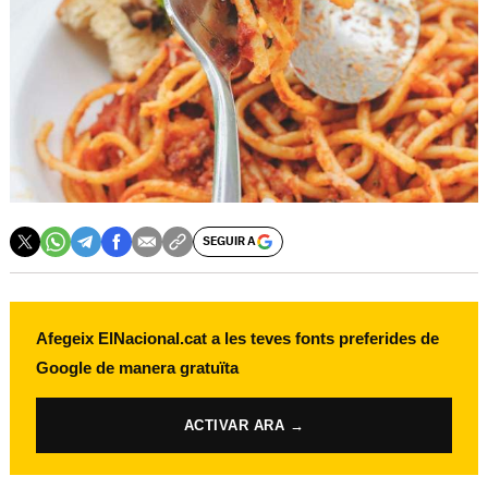
SEGUIR A
Afegeix ElNacional.cat a les teves fonts preferides de
Google de manera gratuïta
ACTIVAR ARA →