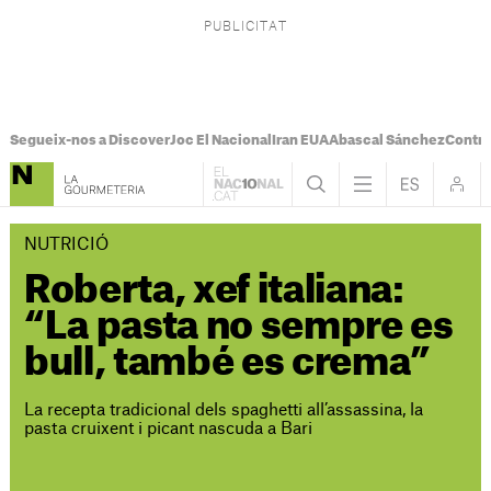
Segueix-nos a Discover
Joc El Nacional
Iran EUA
Abascal Sánchez
Control
NUTRICIÓ
Roberta, xef italiana:
“La pasta no sempre es
bull, també es crema”
La recepta tradicional dels spaghetti all’assassina, la
pasta cruixent i picant nascuda a Bari