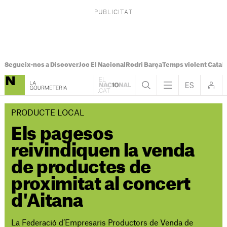
Segueix-nos a Discover
Joc El Nacional
Rodri Barça
Temps violent Catal
PRODUCTE LOCAL
Els pagesos
reivindiquen la venda
de productes de
proximitat al concert
d'Aitana
La Federació d’Empresaris Productors de Venda de