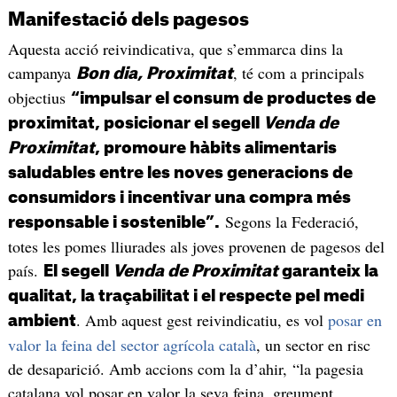
Manifestació dels pagesos
Aquesta acció reivindicativa, que s’emmarca dins la
campanya
, té com a principals
Bon dia, Proximitat
objectius
“impulsar el consum de productes de
proximitat, posicionar el segell
Venda de
Proximitat
, promoure hàbits alimentaris
saludables entre les noves generacions de
consumidors i incentivar una compra més
Segons la Federació,
responsable i sostenible”.
totes les pomes lliurades als joves provenen de pagesos del
país.
El segell
Venda de Proximitat
garanteix la
qualitat, la traçabilitat i el respecte pel medi
. Amb aquest gest reivindicatiu, es vol
posar en
ambient
valor la feina del sector agrícola català
, un sector en risc
de desaparició. Amb accions com la d’ahir, “la pagesia
catalana vol posar en valor la seva feina, greument