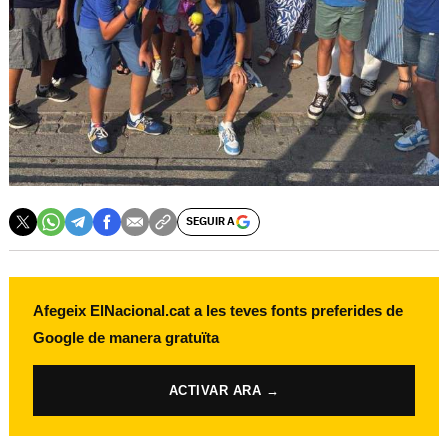
SEGUIR A
Afegeix ElNacional.cat a les teves fonts preferides de
Google de manera gratuïta
ACTIVAR ARA →