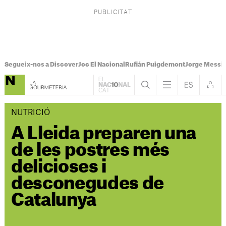
Segueix-nos a Discover
Joc El Nacional
Rufián Puigdemont
Jorge Messi
NUTRICIÓ
A Lleida preparen una
de les postres més
delicioses i
desconegudes de
Catalunya