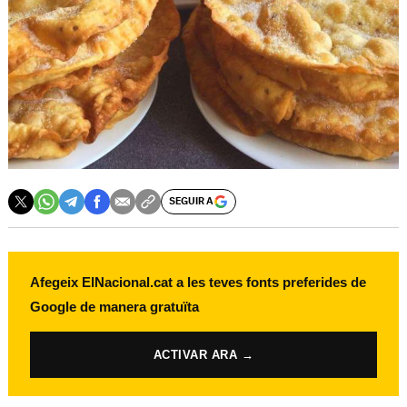
SEGUIR A
Afegeix ElNacional.cat a les teves fonts preferides de
Google de manera gratuïta
ACTIVAR ARA →