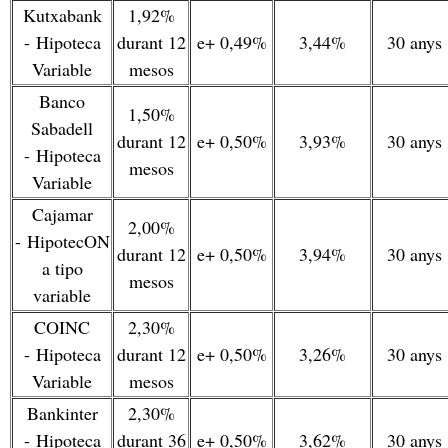
Kutxabank
1,92%
- Hipoteca
durant 12
e+ 0,49%
3,44%
30 anys
Variable
mesos
Banco
1,50%
Sabadell
durant 12
e+ 0,50%
3,93%
30 anys
- Hipoteca
mesos
Variable
Cajamar
2,00%
- HipotecON
durant 12
e+ 0,50%
3,94%
30 anys
a tipo
mesos
variable
COINC
2,30%
- Hipoteca
durant 12
e+ 0,50%
3,26%
30 anys
Variable
mesos
Bankinter
2,30%
- Hipoteca
durant 36
e+ 0,50%
3,62%
30 anys