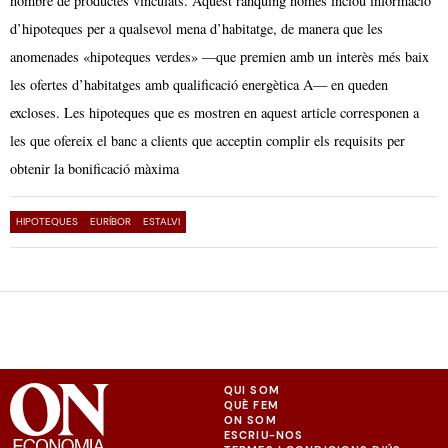
nombre de productes vinculats. Aquest rànquing només inclou informació
d’hipoteques per a qualsevol mena d’habitatge, de manera que les
anomenades «hipoteques verdes» —que premien amb un interès més baix
les ofertes d’habitatges amb qualificació energètica A— en queden
excloses. Les hipoteques que es mostren en aquest article corresponen a
les que ofereix el banc a clients que acceptin complir els requisits per
obtenir la bonificació màxima
HIPOTEQUES
EURÍBOR
ESTALVI
QUI SOM
QUÈ FEM
ON SOM
ESCRIU-NOS