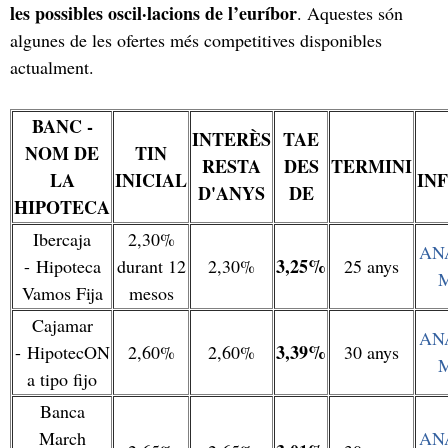
les possibles oscil·lacions de l’euríbor
. Aquestes són
algunes de les ofertes més competitives disponibles
actualment.
BANC -
INTERÈS
TAE
NOM DE
TIN
RESTA
DES
TERMINI
LA
INICIAL
IN
D'ANYS
DE
HIPOTECA
Ibercaja
2,30%
AN
3,25%
- Hipoteca
durant 12
2,30%
25 anys
Vamos Fija
mesos
Cajamar
AN
3,39%
- HipotecON
2,60%
2,60%
30 anys
a tipo fijo
Banca
March
AN