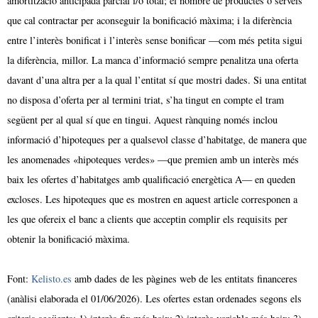
amortització anticipada parcial i/o total; el nombre de productes o serveis
que cal contractar per aconseguir la bonificació màxima; i la diferència
entre l’interès bonificat i l’interès sense bonificar —com més petita sigui
la diferència, millor. La manca d’informació sempre penalitza una oferta
davant d’una altra per a la qual l’entitat sí que mostri dades. Si una entitat
no disposa d’oferta per al termini triat, s’ha tingut en compte el tram
següent per al qual sí que en tingui. Aquest rànquing només inclou
informació d’hipoteques per a qualsevol classe d’habitatge, de manera que
les anomenades «hipoteques verdes» —que premien amb un interès més
baix les ofertes d’habitatges amb qualificació energètica A— en queden
excloses. Les hipoteques que es mostren en aquest article corresponen a
les que ofereix el banc a clients que acceptin complir els requisits per
obtenir la bonificació màxima.
Font:
Kelisto.es
amb dades de les pàgines web de les entitats financeres
(anàlisi elaborada el 01/06/2026). Les ofertes estan ordenades segons els