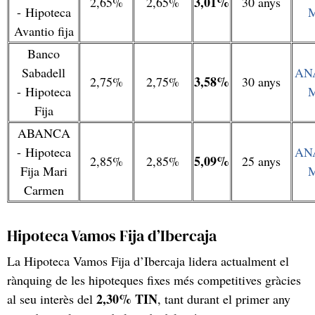
3,01%
2,65%
2,65%
30 anys
- Hipoteca
Avantio fija
Banco
Sabadell
AN
3,58%
2,75%
2,75%
30 anys
- Hipoteca
Fija
ABANCA
- Hipoteca
AN
5,09%
2,85%
2,85%
25 anys
Fija Mari
Carmen
Hipoteca Vamos Fija d’Ibercaja
La Hipoteca Vamos Fija d’Ibercaja lidera actualment el
rànquing de les hipoteques fixes més competitives gràcies
2,30% TIN
al seu interès del
, tant durant el primer any