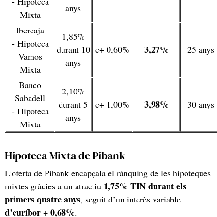
- Hipoteca
anys
Mixta
Ibercaja
1,85%
- Hipoteca
3,27%
durant 10
e+ 0,60%
25 anys
Vamos
anys
Mixta
Banco
2,10%
Sabadell
3,98%
durant 5
e+ 1,00%
30 anys
- Hipoteca
anys
Mixta
Hipoteca Mixta de Pibank
L’oferta de Pibank encapçala el rànquing de les hipoteques
1,75% TIN durant els
mixtes gràcies a un atractiu
primers quatre anys
, seguit d’un interès variable
d’euríbor + 0,68%
.