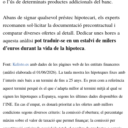
o l’ús de determinats productes addicionals del banc.
Abans de signar qualsevol préstec hipotecari, els experts
recomanen sol·licitar la documentació precontractual i
comparar diverses ofertes al detall. Dedicar unes hores a
pot traduir-se en un estalvi de milers
aquesta anàlisi
d’euros durant la vida de la hipoteca
.
Font:
Kelisto.es
amb dades de les pàgines web de les entitats financeres
(anàlisi elaborada el 01/06/2026). La taula mostra les hipoteques fixes amb
l’interès més baix a un termini de fins a 25 anys. Es pren com a referència
aquest termini perquè és el que s’adapta millor al termini mitjà al qual se
signen les hipoteques a Espanya, segons les últimes dades disponibles de
l’INE. En cas d’empat, es donarà prioritat a les ofertes amb millors
condicions segons diversos criteris: la comissió d’obertura; el percentatge
màxim sobre el valor de taxació que permet finançar; la comissió per