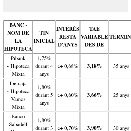
BANC -
INTERÈS
TAE
NOM DE
TIN
RESTA
VARIABLE
TERMIN
LA
INICIAL
D'ANYS
DES DE
HIPOTECA
Pibank
1,75%
3,18%
- Hipoteca
durant 4
e+ 0,68%
35 anys
Mixta
anys
Ibercaja
1,80%
- Hipoteca
3,66%
durant 5
e+ 0,60%
25 anys
Vamos
anys
Mixta
Banco
1,80%
Sabadell
3,90%
durant 3
e+ 0,70%
30 anys