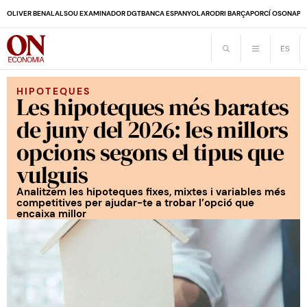
OLIVER BENALAL
SOU EXAMINADOR DGT
BANCA ESPANYOLA
RODRI BARÇA
PORCÍ OSONA
PE
HIPOTEQUES
Les hipoteques més barates
de juny del 2026: les millors
opcions segons el tipus que
vulguis
Analitzem les hipoteques fixes, mixtes i variables més
competitives per ajudar-te a trobar l’opció que
encaixa millor