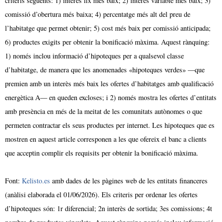
criteris següents: 1) interès fix més baix; 2) interès variable més baix; 3)
comissió d’obertura més baixa; 4) percentatge més alt del preu de
l’habitatge que permet obtenir; 5) cost més baix per comissió anticipada;
6) productes exigits per obtenir la bonificació màxima. Aquest rànquing:
1) només inclou informació d’hipoteques per a qualsevol classe
d’habitatge, de manera que les anomenades «hipoteques verdes» —que
premien amb un interès més baix les ofertes d’habitatges amb qualificació
energètica A— en queden excloses; i 2) només mostra les ofertes d’entitats
amb presència en més de la meitat de les comunitats autònomes o que
permeten contractar els seus productes per internet. Les hipoteques que es
mostren en aquest article corresponen a les que ofereix el banc a clients
que acceptin complir els requisits per obtenir la bonificació màxima.
Font:
Kelisto.es
amb dades de les pàgines web de les entitats financeres
(anàlisi elaborada el 01/06/2026). Els criteris per ordenar les ofertes
d’hipoteques són: 1r diferencial; 2n interès de sortida; 3es comissions; 4t