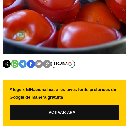
SEGUIR A
Afegeix ElNacional.cat a les teves fonts preferides de
Google de manera gratuïta
ACTIVAR ARA →