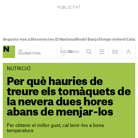
Segueix-nos a Discover
Joc El Nacional
Rodri Barça
Temps violent Catal
NUTRICIÓ
Per què hauries de
treure els tomàquets de
la nevera dues hores
abans de menjar-los
Per obtenir el millor gust, cal tenir-los a bona
temperatura