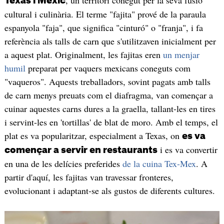
Texas i Mèxic
cultural i culinària. El terme "fajita" prové de la paraula
espanyola "faja", que significa "cinturó" o "franja", i fa
referència als talls de carn que s'utilitzaven inicialment per
a aquest plat. Originalment, les fajitas eren
un menjar
humil
preparat per vaquers mexicans coneguts com
"vaqueros". Aquests treballadors, sovint pagats amb talls
de carn menys preuats com el diafragma, van començar a
cuinar aquestes carns dures a la graella, tallant-les en tires
i servint-les en 'tortillas' de blat de moro. Amb el temps, el
plat es va popularitzar, especialment a Texas, on
es va
i es va convertir
començar a servir en restaurants
en una de les delícies preferides
de la cuina Tex-Mex
. A
partir d'aquí, les fajitas van travessar fronteres,
evolucionant i adaptant-se als gustos de diferents cultures.