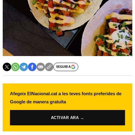
SEGUIR A
Afegeix ElNacional.cat a les teves fonts preferides de
Google de manera gratuïta
ACTIVAR ARA →