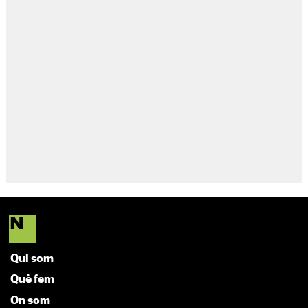
Qui som
Què fem
On som