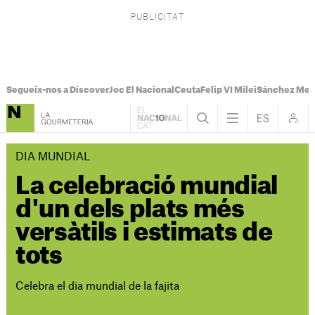
Segueix-nos a Discover
Joc El Nacional
Ceuta
Felip VI Milei
Sánchez Mel
DIA MUNDIAL
La celebració mundial
d'un dels plats més
versàtils i estimats de
tots
Celebra el dia mundial de la fajita