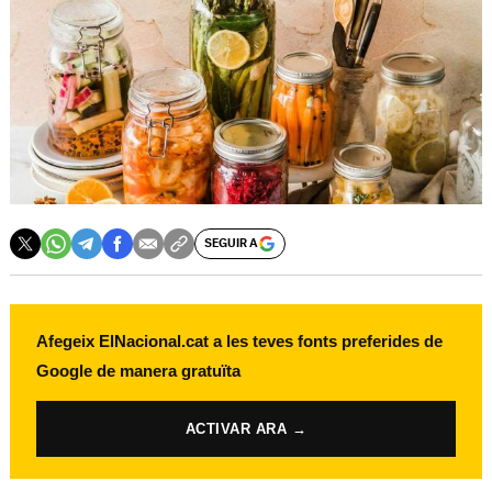
SEGUIR A
Afegeix ElNacional.cat a les teves fonts preferides de
Google de manera gratuïta
ACTIVAR ARA →