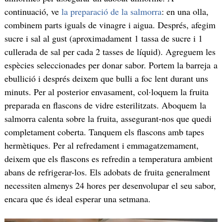
continuació, ve
la preparació de la salmorra
: en una olla,
combinem parts iguals de vinagre i aigua. Després, afegim
sucre i sal al gust (aproximadament 1 tassa de sucre i 1
cullerada de sal per cada 2 tasses de líquid). Agreguem les
espècies seleccionades per donar sabor. Portem la barreja a
ebullició i després deixem que bulli a foc lent durant uns
minuts. Per al posterior envasament, col·loquem la fruita
preparada en flascons de vidre esterilitzats. Aboquem la
salmorra calenta sobre la fruita, assegurant-nos que quedi
completament coberta. Tanquem els flascons amb tapes
hermètiques. Per al refredament i emmagatzemament,
deixem que els flascons es refredin a temperatura ambient
abans de refrigerar-los. Els adobats de fruita generalment
necessiten almenys 24 hores per desenvolupar el seu sabor,
encara que és ideal esperar una setmana.