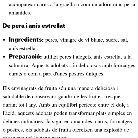
acompanyar carns a la graella o com un adorn únic per a
amanides.
De pera i anís estrellat
peres, vinagre de vi blanc, sucre, sal,
Ingredients:
anís estrellat.
utilitzi peres i afegeix anís estrellat a la
Preparació:
salmorra. Aquests adobats són deliciosos amb formatges
curats o com a part d'unes postres úniques.
Els envinagrats de fruita són una manera deliciosa i
saludable de conservar i gaudir de les fruites fresques
durant tot l'any. Amb un equilibri perfecte entre el dolç i
l'àcid, aquests adobats poden transformar plats simples en
delícies culinàries. Ja sigui en amanides, carns, formatges
o postres, els adobats de fruita ofereixen una explosió de
sabor que val la pena provar.