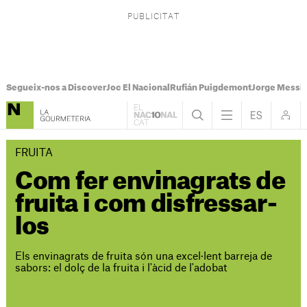
Segueix-nos a Discover
Joc El Nacional
Rufián Puigdemont
Jorge Messi
FRUITA
Com fer envinagrats de
fruita i com disfressar-
los
Els envinagrats de fruita són una excel·lent barreja de
sabors: el dolç de la fruita i l'àcid de l'adobat