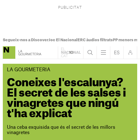
Segueix-nos a Discover
Joc El Nacional
ERC àudios filtrats
PP menors mi
LA GOURMETERIA
Coneixes l'escalunya?
El secret de les salses i
vinagretes que ningú
t'ha explicat
Una ceba exquisida que és el secret de les millors
vinagretes