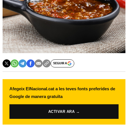
SEGUIR A
Afegeix ElNacional.cat a les teves fonts preferides de
Google de manera gratuïta
ACTIVAR ARA →