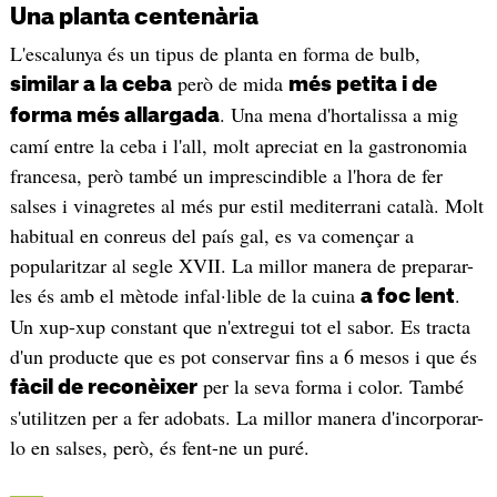
Una planta centenària
L'escalunya és un tipus de planta en forma de bulb,
però de mida
similar a la ceba
més petita i de
. Una mena d'hortalissa a mig
forma més allargada
camí entre la ceba i l'all, molt apreciat en la gastronomia
francesa, però també un imprescindible a l'hora de fer
salses i vinagretes al més pur estil mediterrani català. Molt
habitual en conreus del país gal, es va començar a
popularitzar al segle XVII. La millor manera de preparar-
les és amb el mètode infal·lible de la cuina
.
a foc lent
Un xup-xup constant que n'extregui tot el sabor. Es tracta
d'un producte que es pot conservar fins a 6 mesos i que és
per la seva forma i color. També
fàcil de reconèixer
s'utilitzen per a fer adobats. La millor manera d'incorporar-
lo en salses, però, és fent-ne un puré.