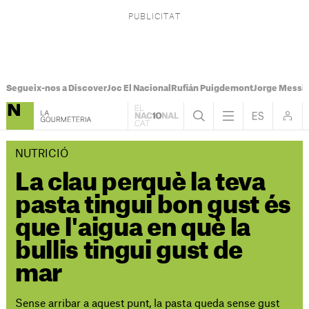
Segueix-nos a Discover
Joc El Nacional
Rufián Puigdemont
Jorge Messi
NUTRICIÓ
La clau perquè la teva
pasta tingui bon gust és
que l'aigua en què la
bullis tingui gust de
mar
Sense arribar a aquest punt, la pasta queda sense gust