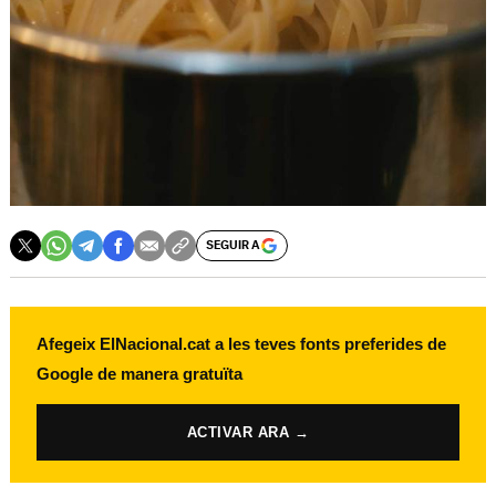
SEGUIR A
Afegeix ElNacional.cat a les teves fonts preferides de
Google de manera gratuïta
ACTIVAR ARA →