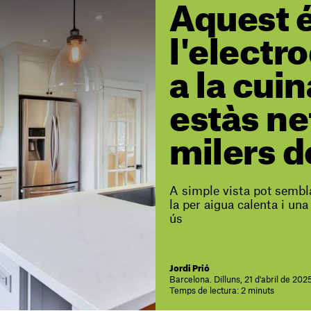
Aquest 
l'electr
a la cui
estàs ne
milers d
A simple vista pot sembl
la per aigua calenta i un
ús
Jordi Prió
Barcelona. Dilluns, 21 d'abril de 202
Temps de lectura: 2 minuts