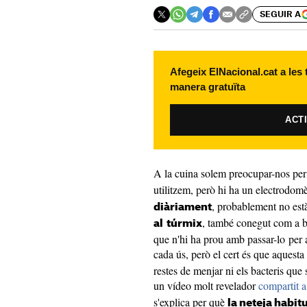
SEGUIR A
Afegeix ElNacional.cat a les
manera gratuïta
ACT
A la cuina solem preocupar-nos pe
utilitzem, però hi ha un electrodom
, probablement no est
diàriament
, també conegut com a b
al
túrmix
que n'hi ha prou amb passar-lo per 
cada ús, però el cert és que aquesta
restes de menjar ni els bacteris que
un vídeo molt revelador
compartit 
s'explica per què
la neteja habitu