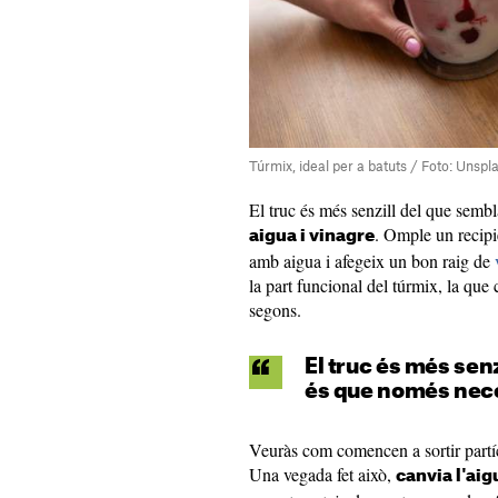
Túrmix, ideal per a batuts / Foto: Unspl
El truc és més senzill del que sembl
. Omple un recipie
aigua i vinagre
amb aigua i afegeix un bon raig de
la part funcional del túrmix, la que 
segons.
El truc és més senz
és que només nece
Veuràs com comencen a sortir partí
Una vegada fet això,
canvia l'aig