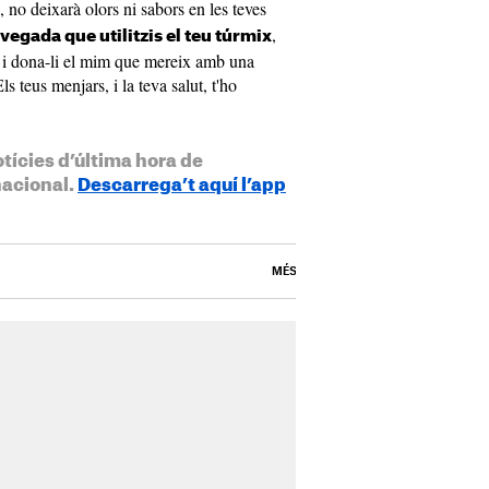
, no deixarà olors ni sabors en les teves
,
egada que utilitzis el teu túrmix
ll i dona-li el mim que mereix amb una
Els teus menjars, i la teva salut, t'ho
otícies d’última hora de
nacional.
Descarrega’t aquí l’app
MÉS