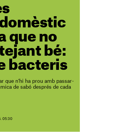
és
odomèstic
na que no
tejant bé:
e bacteris
ar que n'hi ha prou amb passar-
a mica de sabó després de cada
5. 05:30