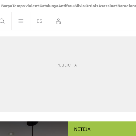
i Barça
Temps violent Catalunya
Antifrau Sílvia Orriols
Asassinat Barcelon
NETEJA