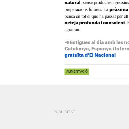
, sense productes agressius
natural
preparacions futures. La
pròxima v
pensa en tot el que ha passat per e
. 
neteja profunda i conscient
agrairan.
📲 Estigues al dia amb les n
Catalunya, Espanya i Inter
gratuïta d’El Nacional
ALIMENTACIÓ