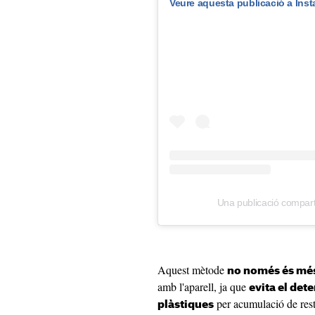
Veure aquesta publicació a Ins
Una publicació compar
Aquest mètode
no només és més
amb l'aparell, ja que
evita el det
per acumulació de res
plàstiques