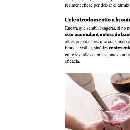
realment eficaç per deixar el túrmi
L'electrodomèstic a la cui
Encara que sembli exagerat, si no ne
estar
acumulant milers de bac
altres preparacions
que consumeixes 
brutícia visible, sinó les
restes m
entre les fulles o en les juntes, on 
eficàcia.