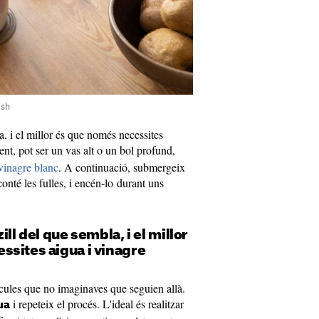
ash
a, i el millor és que només necessites
nt, pot ser un vas alt o un bol profund,
vinagre blanc
. A continuació, submergeix
conté les fulles, i encén-lo durant uns
ill del que sembla, i el millor
ssites aigua i vinagre
cules que no imaginaves que seguien allà.
i repeteix el procés. L'ideal és realitzar
ua