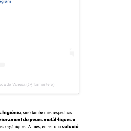
tagram
tida de Vanesa (@jrformentera)
, sinó també més respectuós
 higiènic
eriorament de peces metàl·liques o
tes orgàniques. A més, en ser una
solució