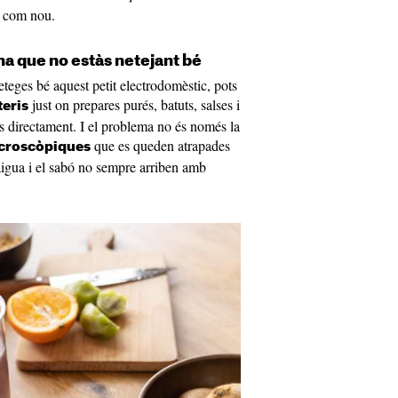
x com nou.
na que no estàs netejant bé
teges bé aquest petit electrodomèstic, pots
just on prepares purés, batuts, salses i
teris
directament. I el problema no és només la
que es queden atrapades
icroscòpiques
l'aigua i el sabó no sempre arriben amb