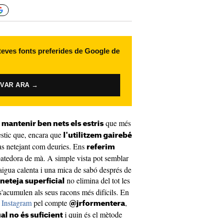
 teves fonts preferides de Google de
IVAR ARA →
r
que més
mantenir ben nets els estris
èstic que, encara que
l'utilitzem gairebé
às netejant com deuries. Ens
referim
atedora de mà. A simple vista pot semblar
aigua calenta i una mica de sabó després de
no elimina del tot les
neteja superficial
 s'acumulen als seus racons més difícils. En
a Instagram
pel compte
,
@jrformentera
i quin és el mètode
al no és suficient