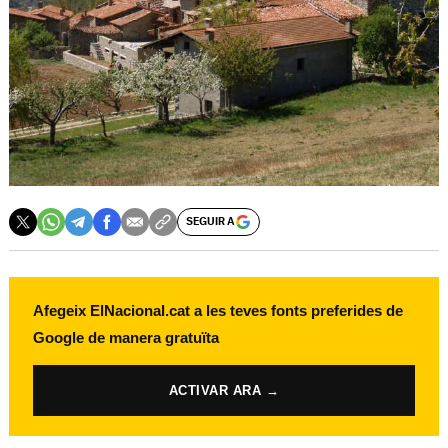
SEGUIR A
Afegeix ElNacional.cat a les teves fonts preferides de
Google de manera gratuïta
ACTIVAR ARA →