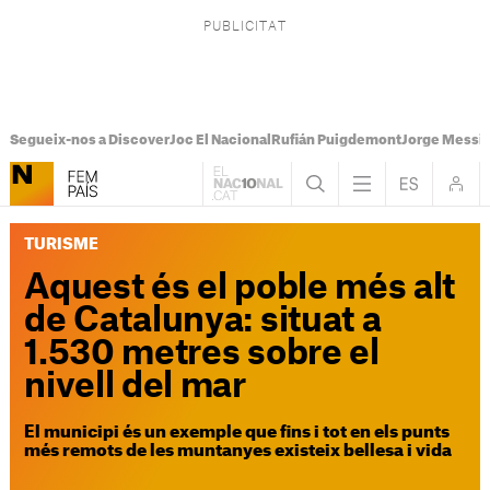
Segueix-nos a Discover
Joc El Nacional
Rufián Puigdemont
Jorge Messi
TURISME
Aquest és el poble més alt
de Catalunya: situat a
1.530 metres sobre el
nivell del mar
El municipi és un exemple que fins i tot en els punts
més remots de les muntanyes existeix bellesa i vida