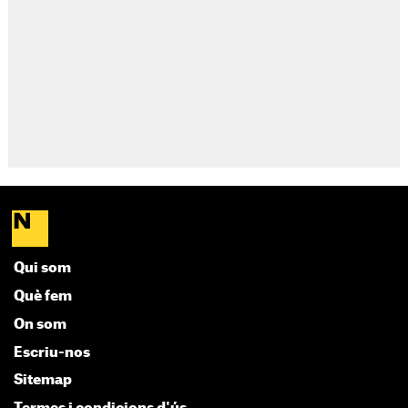
Qui som
Què fem
On som
Escriu-nos
Sitemap