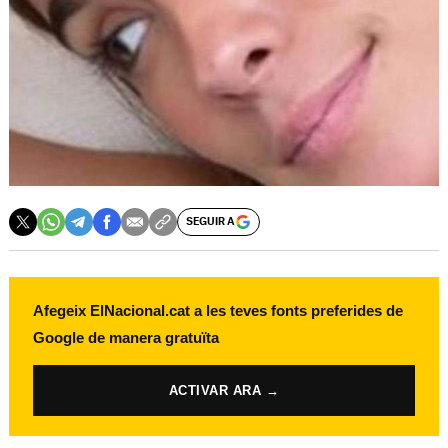
SEGUIR A
Afegeix ElNacional.cat a les teves fonts preferides de
Google de manera gratuïta
ACTIVAR ARA →