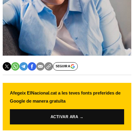
SEGUIR A
Afegeix ElNacional.cat a les teves fonts preferides de
Google de manera gratuïta
ACTIVAR ARA →