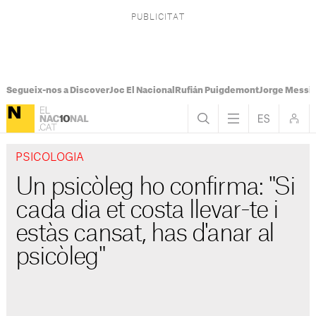
Segueix-nos a Discover
Joc El Nacional
Rufián Puigdemont
Jorge Messi
PSICOLOGIA
Un psicòleg ho confirma: "Si
cada dia et costa llevar-te i
estàs cansat, has d'anar al
psicòleg"