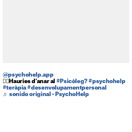
@psychohelp.app
☝🏻Hauries d'anar al
#Psicòleg?
#psychohelp
#teràpia
#desenvolupamentpersonal
♬ sonido original - PsychoHelp