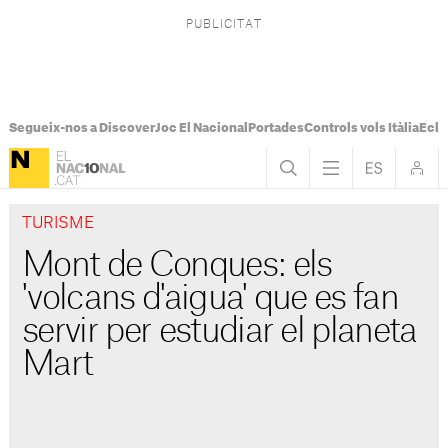
Segueix-nos a Discover
Joc El Nacional
Portades
Controls vols Itàlia
Ecli
TURISME
Mont de Conques: els
'volcans d'aigua' que es fan
servir per estudiar el planeta
Mart