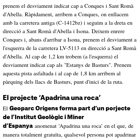
prenem el desviament indicat cap a Conques i Sant Romà
d'Abella. Ràpidament, arribem a Conques, on enllacem
amb la carretera antiga (C-1412bz) i seguim a la dreta en
direcció a Sant Romà d'Abella i Isona. Deixem enrere
Conques i, abans d'arribar a Isona, prenem el desviament a
l'esquerra de la carretera LV-5113 en direcció a Sant Romà
d'Abella. Al cap de 1,2 km trobem (a l'esquerra) el
desviament indicat cap als "Estanys de Basturs". Prenem
aquesta pista asfaltada i al cap de 1,8 km arribem al
pàrquing dels llacs de Basturs, punt d'inici de la ruta.
El projecte ‘Apadrina una roca’
El
Geoparc Orígens forma part d’un porjecte
de l’Institut Geològic i Miner
anomenat ‘Apadrina una roca’ en el que, de
d’Espanya
manera totalment gratuïta, qualsevol persona pot apadrinar