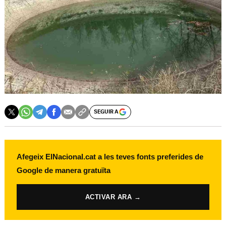
SEGUIR A
Afegeix ElNacional.cat a les teves fonts preferides de
Google de manera gratuïta
ACTIVAR ARA →