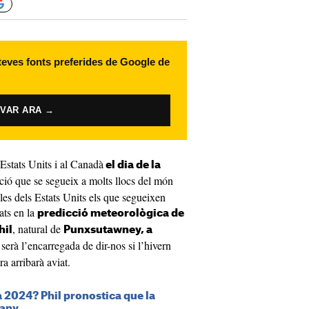
 teves fonts preferides de Google de
IVAR ARA →
 Estats Units i al Canadà
el dia de la
ició que se segueix a molts llocs del món
les dels Estats Units els que segueixen
sats en la
predicció meteorològica de
, natural de
hil
Punxsutawney, a
serà l’encarregada de dir-nos si l’hivern
ra arribarà aviat.
a 2024? Phil pronostica que la
 any