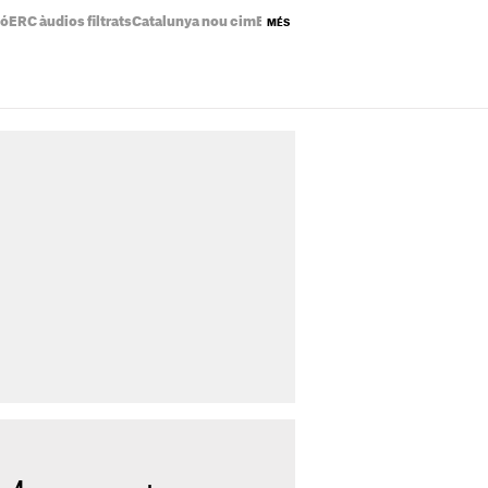
ió
ERC àudios filtrats
Catalunya nou cim
Eclipsi solar mapa
Preu de la llum a
MÉS