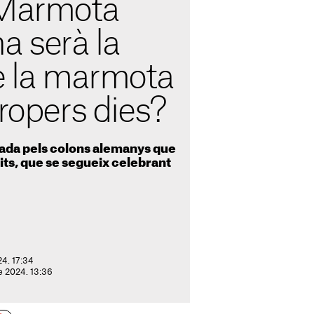
 Marmota
a serà la
de la marmota
propers dies?
tada pels colons alemanys que
nits, que se segueix celebrant
24. 17:34
de 2024. 13:36