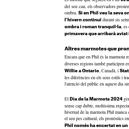
del seu cau, els observadors presten
ombra.
Si en Phil veu la seva o
durant sis set
l'hivern continuï
, es
ombra i roman tranquil·la
primavera que arribarà aviat i
Altres marmotes que pron
Encara que en Phil és la marmota 
diverses regions també participen e
, Canadà, i
Willie
a Ontario
Stat
les diferències en els seus estils i 
l'atenció del públic en aquest dia si
El
gen
Dia de la Marmota 2024
sense cap dubte, moltíssima expectaci
hivernal de la marmota Phil manca 
el seu pes cultural, els pronòstics e
Phil només ha encertat en un