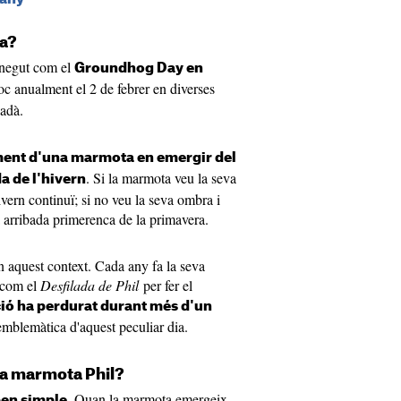
ta?
onegut com el
Groundhog Day en
loc anualment el 2 de febrer en diverses
nadà.
ent d'una marmota en emergir del
. Si la marmota veu la seva
a de l'hivern
ivern continuï; si no veu la seva ombra i
a arribada primerenca de la primavera.
 aquest context. Cada any fa la seva
 com el
Desfilada de Phil
per fer el
ió ha perdurat durant més d'un
 emblemàtica d'aquest peculiar dia.
la marmota Phil?
. Quan la marmota emergeix
ben simple