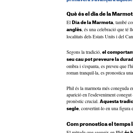
Què és el dia de la Marmo
El
, també c
Dia de la Marmota
, és una celebració que té l
anglès
localitats dels Estats Units i del Ca
Segons la tradició,
el comportam
seu cau pot preveure la durad
ombra i s'espanta, es preveu que l'h
roman tranquil·la, es pronostica un
Phil és la marmota més coneguda en
aparició en l'esdeveniment conegut
pronòstic crucial.
Aquesta tradic
, convertint-lo en una figura
segle
Com pronostica el temps 
El mètode que segueix en Phil
és 