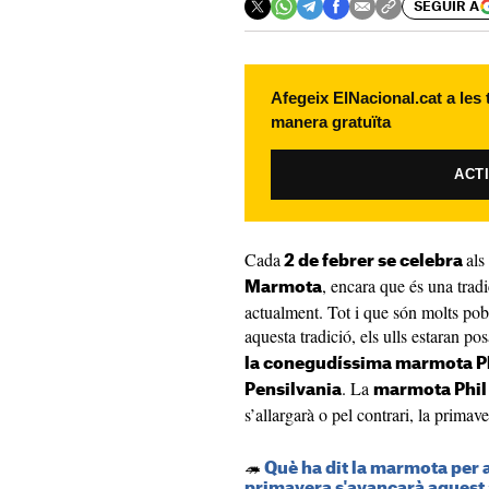
SEGUIR A
Afegeix ElNacional.cat a les
manera gratuïta
ACT
Cada
als
2 de febrer se celebra
, encara que és una trad
Marmota
actualment. Tot i que són molts pob
aquesta tradició, els ulls estaran po
la conegudíssima marmota P
. La
Pensilvania
marmota Phil
s’allargarà o pel contrari, la primave
🦔
Què ha dit la marmota per 
primavera s'avançarà aquest