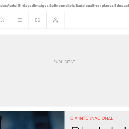
ades
Abdul El-Sayed
Imatges Sol
Incendi pis Badalona
Error places Educac
DIA INTERNACIONAL