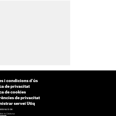
s i condicions d'ús
ca de privacitat
ica de cookies
rències de privacitat
istrar servei Utiq
laboració de: