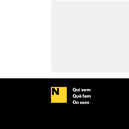
Qui som
Què fem
On som