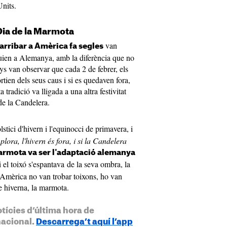
Units.
 Dia de la Marmota
van
arribar a Amèrica fa segles
guien a Alemanya, amb la diferència que no
s van observar que cada 2 de febrer, els
rtien dels seus caus i si es quedaven fora,
tradició va lligada a una altra festivitat
a de la Candelera.
stici d'hivern i l'equinocci de primavera, i
plora, l'hivern és fora, i si la Candelera
Marmota va ser l'adaptació alemanya
si el toixó s'espantava de la seva ombra, la
a Amèrica no van trobar toixons, ho van
ue hiverna, la marmota.
otícies d’última hora de
nacional.
Descarrega’t aquí l’app