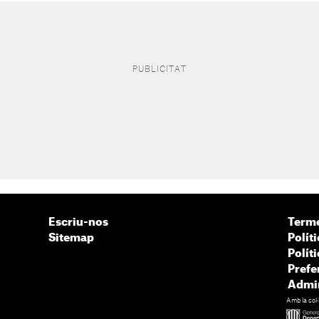
Escriu-nos
Terme
Sitemap
Políti
Polít
Prefe
Admin
Amb la col·