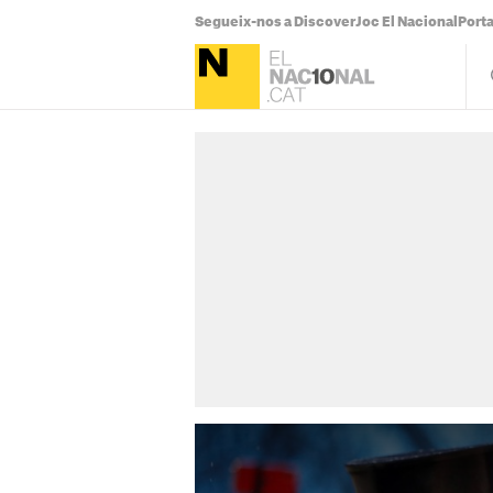
Segueix-nos a Discover
Joc El Nacional
Port