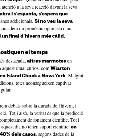
 atenció a la seva reacció davant la seva
mbra i s'espanta, s'espera que
manes addicionals.
Si no veu la seva
 considera un pronòstic optimista d'una
 un final d'hivern més càlid.
ostiquen el temps
més destacada,
en
altres marmotes
n aquest ritual curiós, com
Wiarton
. Malgrat
en Island Chuck a Nova York
tradicions, totes aconsegueixen captivar
ngular.
era debats sobre la durada de l'hivern, i
ó. Tot i això, la veritat és que la predicció
completament de fonament científic. Tot i
n aquest dia no tenen suport científic,
en
, segons dades de la
 40% dels casos