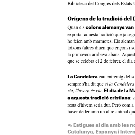
Biblioteca del Congrés dels Estats 
Orígens de la tradició del
Quan els
colons alemanys van 
exportar aquesta tradició que ja se
ho feien amb marmotes. Els alemany
toixons (altres diuen que eriçons) so
la primavera arribava abans. Aquesta 
que se celebra el 2 de febrer, el di
cau entremig del sol
La Candelera
sempre s'ha dit que
si la Candelera 
riu, l'hivern és viu
.
El dia de la 
: 
a aquesta tradició cristiana
resta d'hivern seria dur. Però com 
haver de fer amb un altre animal q
📲 Estigues al dia amb les n
Catalunya, Espanya i Inter