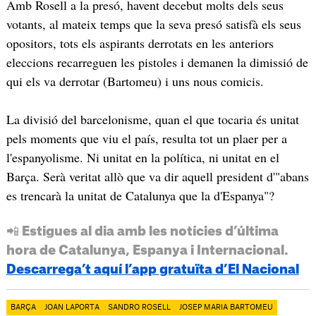
Amb Rosell a la presó, havent decebut molts dels seus
votants, al mateix temps que la seva presó satisfà els seus
opositors, tots els aspirants derrotats en les anteriors
eleccions recarreguen les pistoles i demanen la dimissió de
qui els va derrotar (Bartomeu) i uns nous comicis.
La divisió del barcelonisme, quan el que tocaria és unitat
pels moments que viu el país, resulta tot un plaer per a
l'espanyolisme. Ni unitat en la política, ni unitat en el
Barça. Serà veritat allò que va dir aquell president d'"abans
es trencarà la unitat de Catalunya que la d'Espanya"?
📲 Estigues al dia amb les notícies d’última
hora de Catalunya, Espanya i Internacional.
Descarrega’t aquí l’app gratuïta d’El Nacional
BARÇA
JOAN LAPORTA
SANDRO ROSELL
JOSEP MARIA BARTOMEU