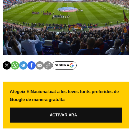
SEGUIR A
Afegeix ElNacional.cat a les teves fonts preferides de
Google de manera gratuïta
ACTIVAR ARA →