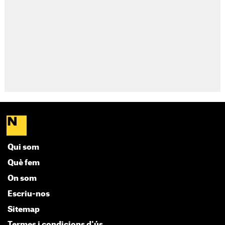
Qui som
Què fem
On som
Escriu-nos
Sitemap
Termes i condicions d'ús