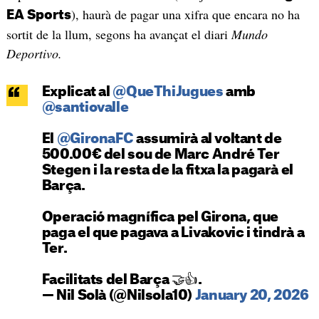
), haurà de pagar una xifra que encara no ha
EA Sports
sortit de la llum, segons ha avançat el diari
Mundo
Deportivo.
Explicat al
@QueThiJugues
amb
@santiovalle
El
@GironaFC
assumirà al voltant de
500.00€ del sou de Marc André Ter
Stegen i la resta de la fitxa la pagarà el
Barça.
Operació magnífica pel Girona, que
paga el que pagava a Livakovic i tindrà a
Ter.
Facilitats del Barça 🤝👍.
— Nil Solà (@Nilsola10)
January 20, 2026