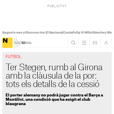
Segueix-nos a Discover
Joc El Nacional
Ceuta
Felip VI Milei
Sánchez Mel
FUTBOL
Ter Stegen, rumb al Girona
amb la clàusula de la por:
tots els detalls de la cessió
El porter alemany no podrà jugar contra el Barça a
Montilivi, una condició que ha exigit el club
blaugrana