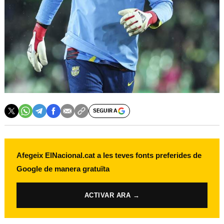
SEGUIR A
Afegeix ElNacional.cat a les teves fonts preferides de
Google de manera gratuïta
ACTIVAR ARA →