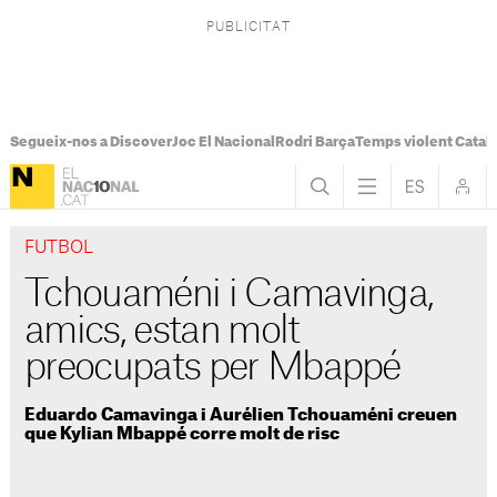
Segueix-nos a Discover
Joc El Nacional
Rodri Barça
Temps violent Catal
FUTBOL
Tchouaméni i Camavinga,
amics, estan molt
preocupats per Mbappé
Eduardo Camavinga i Aurélien Tchouaméni creuen
que Kylian Mbappé corre molt de risc