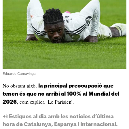
Eduardo Camavinga
No obstant això,
la principal preocupació que
tenen és que no arribi al 100% al Mundial del
, com explica ‘Le Parisien’.
2026
📲 Estigues al dia amb les notícies d’última
hora de Catalunya, Espanya i Internacional.