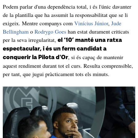
Podem parlar d'una dependència total, i és l'únic davanter
de la plantilla que ha assumit la responsabilitat que se li
exigeix. Mentre companys com
Vinícius Júnior
,
Jude
Bellingham
o
Rodrygo Goes
han estat durament criticats
per la seva irregularitat,
el ‘10’ manté una ratxa
espectacular, i és un ferm candidat a
, si és capaç de mantenir
conquerir la Pilota d'Or
aquest rendiment durant tot el curs. Resulta comprensible,
per tant, que jugui pràcticament tots els minuts.