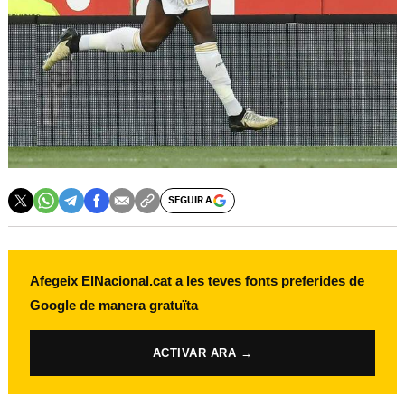
SEGUIR A
Afegeix ElNacional.cat a les teves fonts preferides de
Google de manera gratuïta
ACTIVAR ARA →