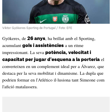
Viktor Gyökeres Sporting de Portugal / Foto: EFE
Gyökeres, de
, ha brillat amb el Sporting,
26 anys
acumulant
a un ritme
gols i assistències
impressionant. La seva
potència, velocitat i
el
capacitat per jugar d'esquena a la porteria
converteixen en un complement ideal per a Álvarez, que
destaca per la seva mobilitat i dinamisme. La dupla que
podrien formar en l'Atlético il·lusiona tant Simeone com
l'afició matalassera.