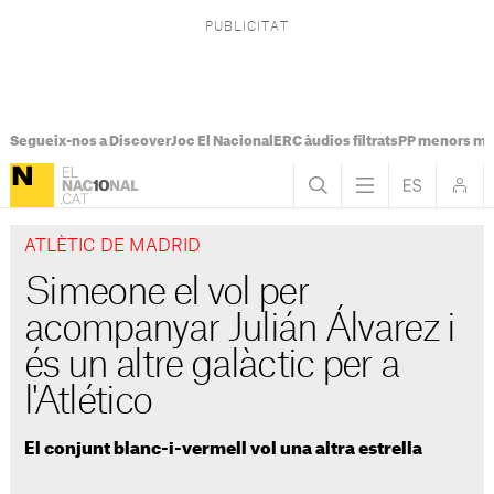
Segueix-nos a Discover
Joc El Nacional
ERC àudios filtrats
PP menors mi
ATLÈTIC DE MADRID
Simeone el vol per
acompanyar Julián Álvarez i
és un altre galàctic per a
l'Atlético
El conjunt blanc-i-vermell vol una altra estrella