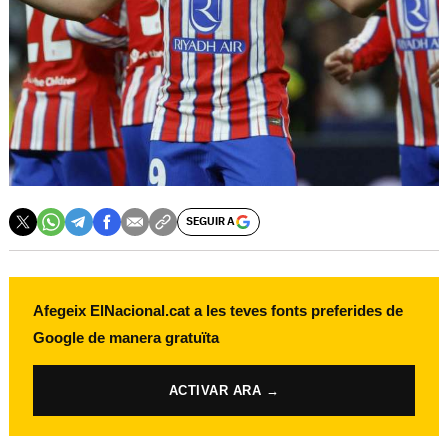
SEGUIR A
Afegeix ElNacional.cat a les teves fonts preferides de
Google de manera gratuïta
ACTIVAR ARA →