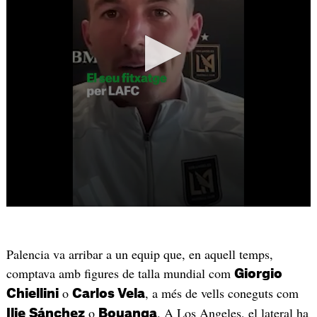
Palencia va arribar a un equip que, en aquell temps,
comptava amb figures de talla mundial com
Giorgio
o
, a més de vells coneguts com
Chiellini
Carlos Vela
o
. A Los Angeles, el lateral ha
Ilie
Sánchez
Bouanga