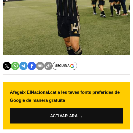
SEGUIR A
Afegeix ElNacional.cat a les teves fonts preferides de
Google de manera gratuïta
ACTIVAR ARA →