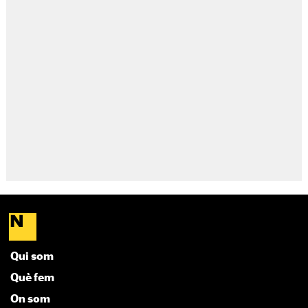
Qui som
Què fem
On som