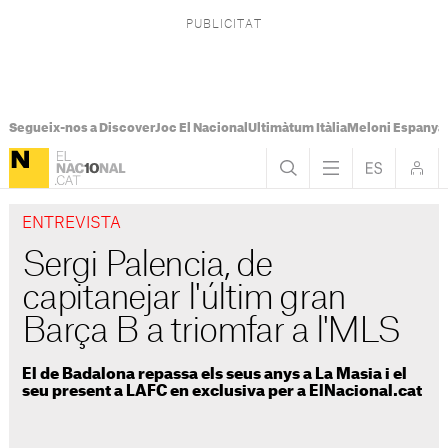
Segueix-nos a Discover
Joc El Nacional
Ultimàtum Itàlia
Meloni Espanya
ENTREVISTA
Sergi Palencia, de
capitanejar l'últim gran
Barça B a triomfar a l'MLS
El de Badalona repassa els seus anys a La Masia i el
seu present a LAFC en exclusiva per a ElNacional.cat