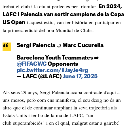
trobat el club i la ciutat perfectes per triomfar.
En 2024,
LAFC i Palencia van sortir campions de la Copa
i aquest estiu, van fer història en participar en
US Open
la primera edició del nou Mundial de Clubs.
Sergi Palencia 🤝 Marc Cucurella
Barcelona Youth Teammates ➡️
@FIFACWC
Opponents
pic.twitter.com/iIJayJe4rg
— LAFC (@LAFC)
June 17, 2025
Als seus 29 anys, Sergi Palencia acaba contracte d'aquí a
uns mesos, però com ens manifesta, el seu desig no és un
altre que el de continuar ampliant la seva trajectòria als
Estats Units i fer-ho de la mà de LAFC, "un
club superambiciós" i en el qual, malgrat estar a gairebé