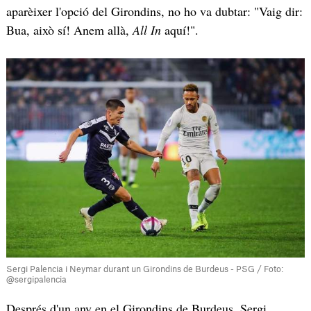
aparèixer l'opció del Girondins, no ho va dubtar: "Vaig dir:
Bua, això sí! Anem allà,
All In
aquí!".
Sergi Palencia i Neymar durant un Girondins de Burdeus - PSG / Foto:
@sergipalencia
Després d'un any en el Girondins de Burdeus, Sergi