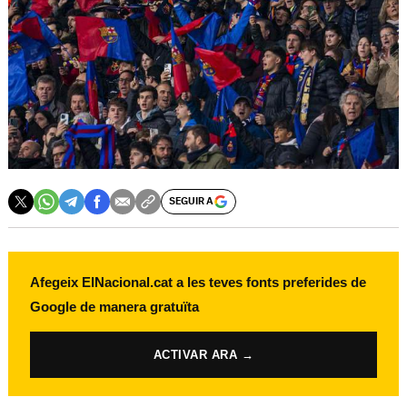
SEGUIR A
Afegeix ElNacional.cat a les teves fonts preferides de
Google de manera gratuïta
ACTIVAR ARA →