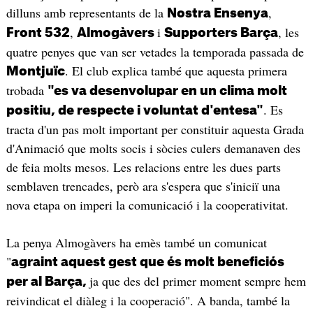
dilluns amb representants de la
,
Nostra Ensenya
,
i
, les
Front 532
Almogàvers
Supporters Barça
quatre penyes que van ser vetades la temporada passada de
. El club explica també que aquesta primera
Montjuïc
trobada
"es va desenvolupar en un clima molt
. Es
positiu, de respecte i voluntat d'entesa"
tracta d'un pas molt important per constituir aquesta Grada
d'Animació que molts socis i sòcies culers demanaven des
de feia molts mesos. Les relacions entre les dues parts
semblaven trencades, però ara s'espera que s'iniciï una
nova etapa on imperi la comunicació i la cooperativitat.
La penya Almogàvers ha emès també un comunicat
"
agraint aquest gest que és molt beneficiós
ja que des del primer moment sempre hem
per al Barça,
reivindicat el diàleg i la cooperació". A banda, també la