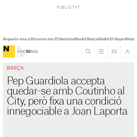
Segueix-nos a Discover
Joc El Nacional
Rodri Barça
Abdul El-Sayed
Imatg
BARÇA
Pep Guardiola accepta
quedar-se amb Coutinho al
City, però fixa una condició
innegociable a Joan Laporta