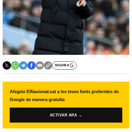
SEGUIR A
Afegeix ElNacional.cat a les teves fonts preferides de
Google de manera gratuïta
ACTIVAR ARA →