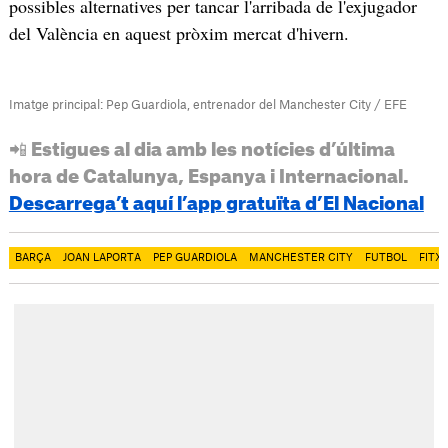
possibles alternatives per tancar l'arribada de l'exjugador
del València en aquest pròxim mercat d'hivern.
Imatge principal: Pep Guardiola, entrenador del Manchester City / EFE
📲 Estigues al dia amb les notícies d’última
hora de Catalunya, Espanya i Internacional.
Descarrega’t aquí l’app gratuïta d’El Nacional
BARÇA
JOAN LAPORTA
PEP GUARDIOLA
MANCHESTER CITY
FUTBOL
FITX