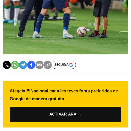
SEGUIR A
Afegeix ElNacional.cat a les teves fonts preferides de
Google de manera gratuïta
ACTIVAR ARA →