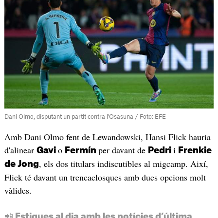
Dani Olmo, disputant un partit contra l'Osasuna / Foto: EFE
Amb Dani Olmo fent de Lewandowski, Hansi Flick hauria
d'alinear
o
per davant de
i
Gavi
Fermín
Pedri
Frenkie
, els dos titulars indiscutibles al migcamp. Així,
de Jong
Flick té davant un trencaclosques amb dues opcions molt
vàlides.
📲 Estigues al dia amb les notícies d’última