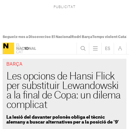
Segueix-nos a Discover
Joc El Nacional
Rodri Barça
Temps violent Catal
BARÇA
Les opcions de Hansi Flick
per substituir Lewandowski
a la final de Copa: un dilema
complicat
La lesió del davanter polonès obliga el tècnic
alemany a buscar alternatives per a la posició de '9'