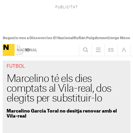
Segueix-nos a Discover
Joc El Nacional
Rufián Puigdemont
Jorge Messi
FUTBOL
Marcelino té els dies
comptats al Vila-real, dos
elegits per substituir-lo
Marcelino García Toral no desitja renovar amb el
Vila-real