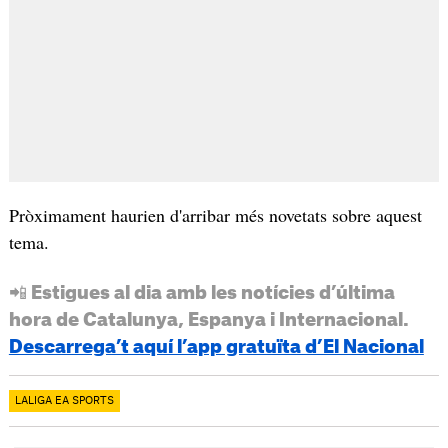
Pròximament haurien d'arribar més novetats sobre aquest
tema.
📲 Estigues al dia amb les notícies d’última
hora de Catalunya, Espanya i Internacional.
Descarrega’t aquí l’app gratuïta d’El Nacional
LALIGA EA SPORTS