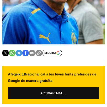
SEGUIR A
Afegeix ElNacional.cat a les teves fonts preferides de
Google de manera gratuïta
ACTIVAR ARA →