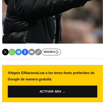
SEGUIR A
Afegeix ElNacional.cat a les teves fonts preferides de
Google de manera gratuïta
ACTIVAR ARA →