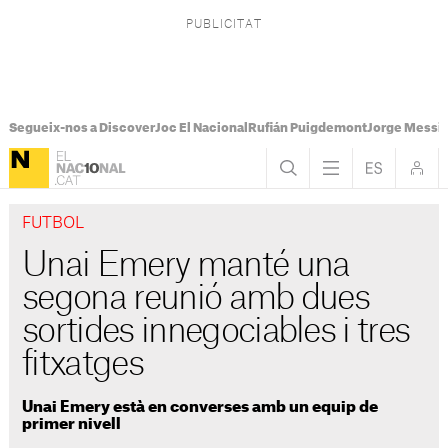
Segueix-nos a Discover
Joc El Nacional
Rufián Puigdemont
Jorge Messi
FUTBOL
Unai Emery manté una
segona reunió amb dues
sortides innegociables i tres
fitxatges
Unai Emery està en converses amb un equip de
primer nivell