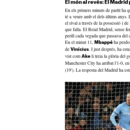
El món al revés: El Madrid
En els primers minuts de partit ha 
té a veure amb el dels últims anys. 
el rival a través de la possessió i d
que falla. El Reial Madrid, sense fe
perill cada vegada que passava del 
En el minut 11,
ha perdon
Mbappé
de
. I just després, ha est
Vinícius
vist com
li treia la glòria del 
Ake
Manchester City ha arribat l'1-0, e
(19'). La resposta del Madrid ha esta