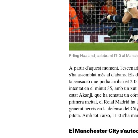
Erling Haaland, celebrant l'1-0 al Manc
A partir d'aquest moment, l'escenari
s'ha assemblat més al d'abans. Els d
la sensació que podia arribar el 2-0
intentat en el minut 35, amb un xut 
estat Akanji, que ha rematat un córn
primera meitat, el Reial Madrid ha t
generat nervis en la defensa del City
pilota. Amb tot i això, l'1-0 s'ha ma
El Manchester City s'auto