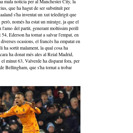
 mala notícia per al Manchester City, la
ius, que ha hagut de ser substituït per
aaland s'ha inventat un xut teledirigit que
ó, però, només ha estat un miratge, ja que el
 l'amo del partit, generant moltíssim perill
54, Ederson ha tornat a salvar l'empat, en
 diverses ocasions, el francès ha empatat en
i ha sortit malament, la qual cosa ha
ncara ha donat més ales al Reial Madrid,
 el minut 63, Valverde ha disparat fora, per
n de Bellingham, que s'ha tornat a trobar