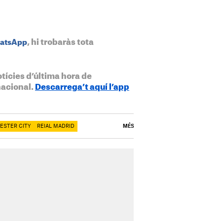
, hi trobaràs tota
hatsApp
otícies d’última hora de
nacional.
Descarrega’t aquí l’app
ESTER CITY
REIAL MADRID
MÉS