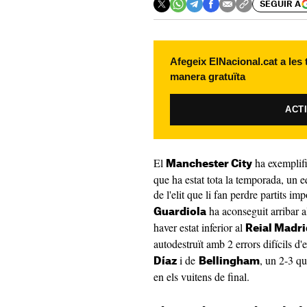
SEGUIR A
Afegeix ElNacional.cat a les
manera gratuïta
ACT
El
ha exemplific
Manchester City
que ha estat tota la temporada, un 
de l'elit que li fan perdre partits im
ha aconseguit arribar 
Guardiola
haver estat inferior al
Reial Madri
autodestruït amb 2 errors difícils d
i de
, un 2-3 q
Díaz
Bellingham
en els vuitens de final.