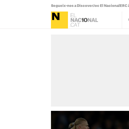
Segueix-nos a Discover
Joc El Nacional
ERC à