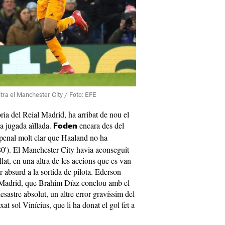
ra el Manchester City / Foto: EFE
ria del Reial Madrid, ha arribat de nou el
ra jugada aïllada.
encara des del
Foden
penal molt clar que Haaland no ha
(80'). El Manchester City havia aconseguit
lat, en una altra de les accions que es van
or absurd a la sortida de pilota. Ederson
al Madrid, que Brahim Díaz conclou amb el
desastre absolut, un altre error gravíssim del
at sol Vinícius, que li ha donat el gol fet a