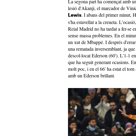
La segona part ha començat amb una
lesió d'Akanji, el marcador de Viníc
. I abans del primer minut, H
Lewis
s'ha estavellat a la creueta. L'ocasi
Reial Madrid no ha tardat a fer-se en
sense massa problemes. En el minut 
un xut de Mbappé. I després d'errar
una rematada inversemblant, ja que l
descol·locat Ederson (60'). L'1-1 e
que ha seguit generant ocasions. En
molt poc, i en el 66' ha estat el tor
amb un Ederson brillant.