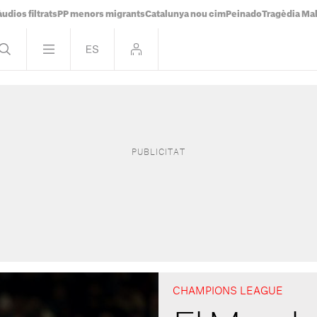
udios filtrats
PP menors migrants
Catalunya nou cim
Peinado
Tragèdia Ma
CHAMPIONS LEAGUE