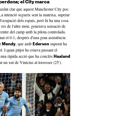
 perdona; el City marca
quedat clar que aquest Manchester City poc
La intenció segueix sent la mateixa, superar
e l'ocupació dels espais, però hi ha una cosa
r res de l'altre món, generava sensació de
centre del camp amb la pilota controlada.
at el 0-1, després d'una gran assistència
at
, que amb
superat ha
Mendy
Ederson
gol. I quan pitjor ho estava passant el
n una ràpida acció que ha conclòs
Haaland
t un xut de Vinícius al travesser (25').