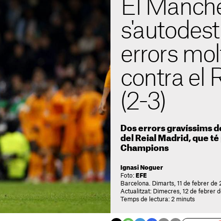
El Manche
s'autodes
errors mol
contra el 
(2-3)
Dos errors gravíssims de
del Reial Madrid, que té 
Champions
Ignasi Noguer
Foto:
EFE
Barcelona. Dimarts, 11 de febrer de
Actualitzat: Dimecres, 12 de febrer 
Temps de lectura: 2 minuts