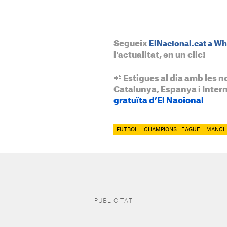
Segueix
ElNacional.cat a W
l'actualitat, en un clic!
📲 Estigues al dia amb les n
Catalunya, Espanya i Inter
gratuïta d’El Nacional
FUTBOL
CHAMPIONS LEAGUE
MANCH