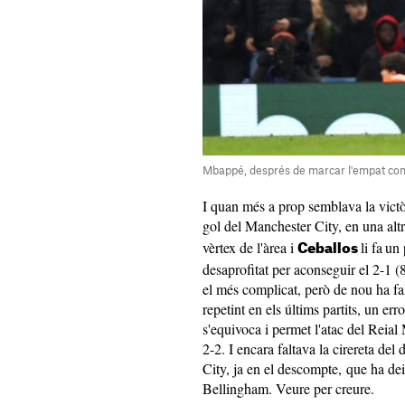
Mbappé, després de marcar l'empat cont
I quan més a prop semblava la victò
gol del Manchester City, en una alt
vèrtex de l'àrea i
li fa
un 
Ceballos
desaprofitat per aconseguir el 2-1 
el més complicat, però de nou ha fal
repetint en els últims partits, un err
s'equivoca i permet l'atac del Rei
2-2. I encara faltava la cirereta del 
City, ja en el descompte, que ha deix
Bellingham. Veure per creure.