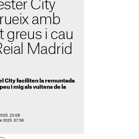
ster City
trueix amb
t greus i cau
Reial Madrid
l City faciliten la remuntada
peu i mig als vuitens de la
 2025. 23:08
de 2025. 07:58