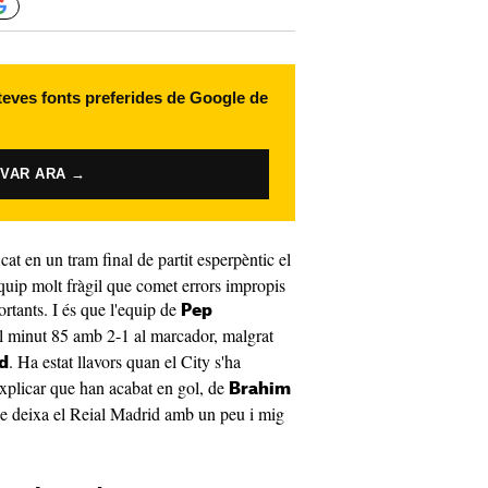
 teves fonts preferides de Google de
IVAR ARA →
at en un tram final de partit esperpèntic el
equip molt fràgil que comet errors impropis
portants. I és que l'equip de
Pep
al minut 85 amb 2-1 al marcador, malgrat
. Ha estat llavors quan el City s'ha
d
'explicar que han acabat en gol, de
Brahim
ue deixa el Reial Madrid amb un peu i mig