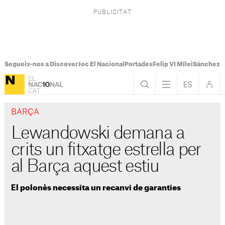
Segueix-nos a Discover
Joc El Nacional
Portades
Felip VI Milei
Sánchez 
BARÇA
Lewandowski demana a
crits un fitxatge estrella per
al Barça aquest estiu
El polonès necessita un recanvi de garanties