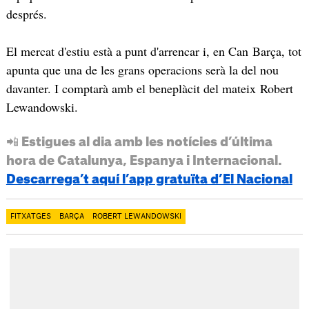
després.
El mercat d'estiu està a punt d'arrencar i, en Can Barça, tot
apunta que una de les grans operacions serà la del nou
davanter. I comptarà amb el beneplàcit del mateix Robert
Lewandowski.
📲 Estigues al dia amb les notícies d’última
hora de Catalunya, Espanya i Internacional.
Descarrega’t aquí l’app gratuïta d’El Nacional
FITXATGES
BARÇA
ROBERT LEWANDOWSKI