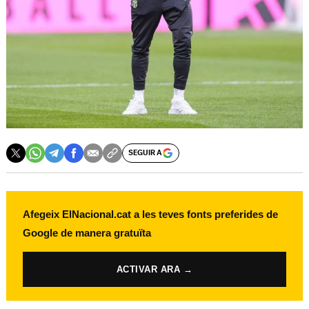
SEGUIR A
Afegeix ElNacional.cat a les teves fonts preferides de
Google de manera gratuïta
ACTIVAR ARA →