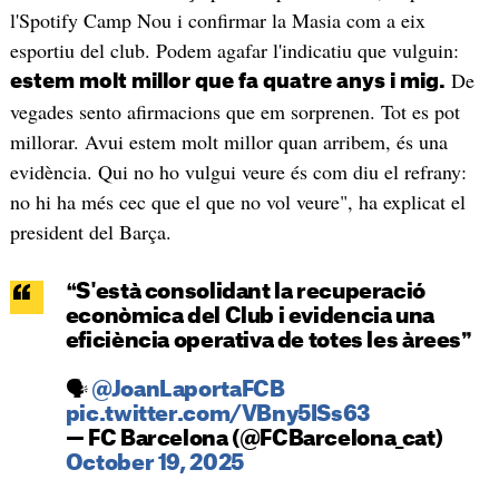
l'Spotify Camp Nou i confirmar la Masia com a eix
esportiu del club. Podem agafar l'indicatiu que vulguin:
De
estem molt millor que fa quatre anys i mig.
vegades sento afirmacions que em sorprenen. Tot es pot
millorar. Avui estem molt millor quan arribem, és una
evidència. Qui no ho vulgui veure és com diu el refrany:
no hi ha més cec que el que no vol veure", ha explicat el
president del Barça.
❝S'està consolidant la recuperació
econòmica del Club i evidencia una
eficiència operativa de totes les àrees❞
🗣️
@JoanLaportaFCB
pic.twitter.com/VBny5ISs63
— FC Barcelona (@FCBarcelona_cat)
October 19, 2025