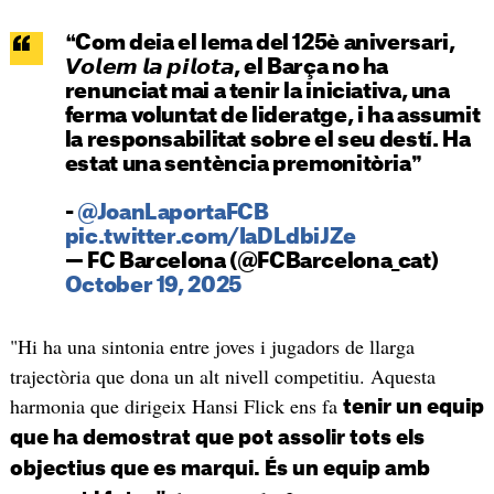
❝Com deia el lema del 125è aniversari,
𝙑𝙤𝙡𝙚𝙢 𝙡𝙖 𝙥𝙞𝙡𝙤𝙩𝙖, el Barça no ha
renunciat mai a tenir la iniciativa, una
ferma voluntat de lideratge, i ha assumit
la responsabilitat sobre el seu destí. Ha
estat una sentència premonitòria❞
-
@JoanLaportaFCB
pic.twitter.com/IaDLdbiJZe
— FC Barcelona (@FCBarcelona_cat)
October 19, 2025
"Hi ha una sintonia entre joves i jugadors de llarga
trajectòria que dona un alt nivell competitiu. Aquesta
harmonia que dirigeix ​​Hansi Flick ens fa
tenir un equip
que ha demostrat que pot assolir tots els
objectius que es marqui. És un equip amb