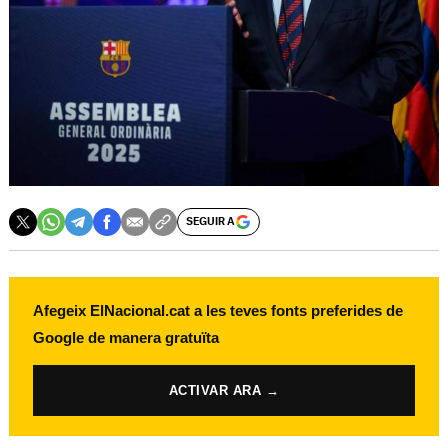
SEGUIR A
Afegeix ElNacional.cat a les teves fonts preferides de
Google de manera gratuïta
ACTIVAR ARA →