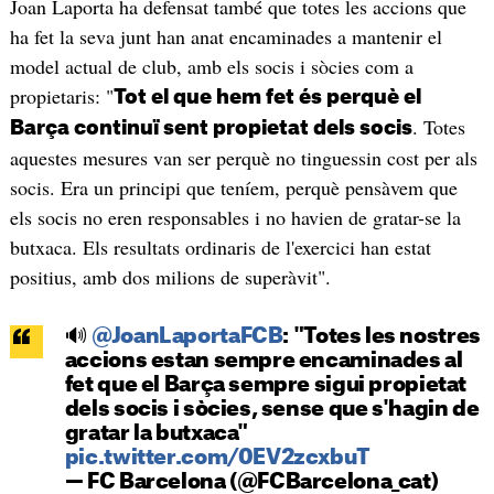
Joan Laporta ha defensat també que totes les accions que
ha fet la seva junt han anat encaminades a mantenir el
model actual de club, amb els socis i sòcies com a
propietaris: "
Tot el que hem fet és perquè el
. Totes
Barça continuï sent propietat dels socis
aquestes mesures van ser perquè no tinguessin cost per als
socis. Era un principi que teníem, perquè pensàvem que
els socis no eren responsables i no havien de gratar-se la
butxaca. Els resultats ordinaris de l'exercici han estat
positius, amb dos milions de superàvit".
🔊
@JoanLaportaFCB
: "Totes les nostres
accions estan sempre encaminades al
fet que el Barça sempre sigui propietat
dels socis i sòcies, sense que s'hagin de
gratar la butxaca"
pic.twitter.com/0EV2zcxbuT
— FC Barcelona (@FCBarcelona_cat)