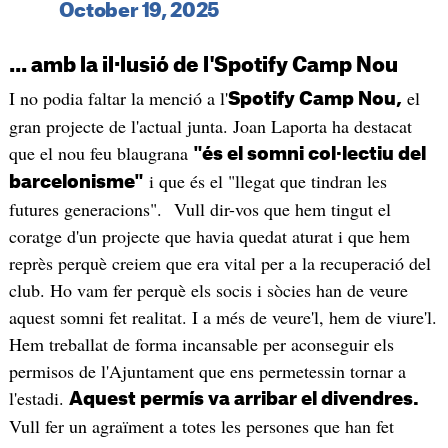
October 19, 2025
... amb la il·lusió de l'Spotify Camp Nou
I no podia faltar la menció a l'
el
Spotify Camp Nou,
gran projecte de l'actual junta. Joan Laporta ha destacat
que el nou feu blaugrana
"és el somni col·lectiu del
i que és el "llegat que tindran les
barcelonisme"
futures generacions". Vull dir-vos que hem tingut el
coratge d'un projecte que havia quedat aturat i que hem
reprès perquè creiem que era vital per a la recuperació del
club. Ho vam fer perquè els socis i sòcies han de veure
aquest somni fet realitat. I a més de veure'l, hem de viure'l.
Hem treballat de forma incansable per aconseguir els
permisos de l'Ajuntament que ens permetessin tornar a
l'estadi.
Aquest permís va arribar el divendres.
Vull fer un agraïment a totes les persones que han fet