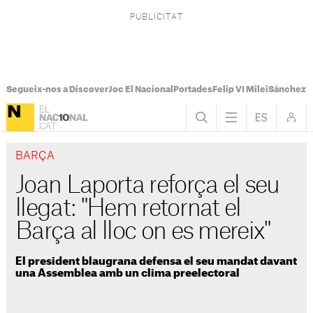
Segueix-nos a Discover
Joc El Nacional
Portades
Felip VI Milei
Sánchez 
BARÇA
Joan Laporta reforça el seu
llegat: "Hem retornat el
Barça al lloc on es mereix"
El president blaugrana defensa el seu mandat davant
una Assemblea amb un clima preelectoral