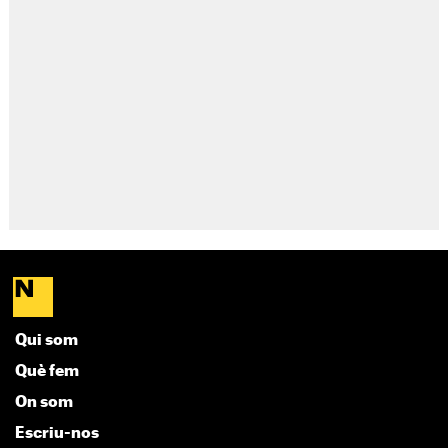
Qui som
Què fem
On som
Escriu-nos