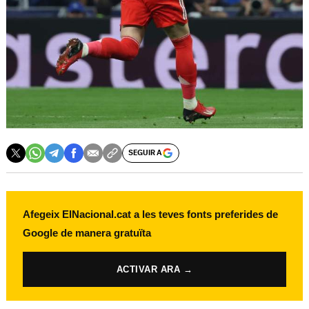
SEGUIR A
Afegeix ElNacional.cat a les teves fonts preferides de
Google de manera gratuïta
ACTIVAR ARA →