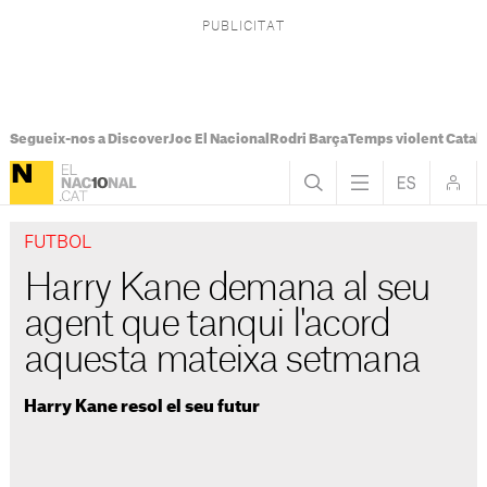
Segueix-nos a Discover
Joc El Nacional
Rodri Barça
Temps violent Catal
FUTBOL
Harry Kane demana al seu
agent que tanqui l'acord
aquesta mateixa setmana
Harry Kane resol el seu futur