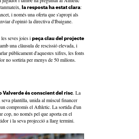
el jugador i també ha preguntat al Athletic
, tanmateix,
:
la resposta ha estat clara
ncet, i només una oferta que s'apropi als
nviar d'opinió la directiva d'Ibaigane.
les seves joies i
peça clau del projecte
 amb una clàusula de rescissió elevada, i
lar públicament d'aquestes xifres, les fonts
or no sortiria per menys de 50 milions.
. La
 Valverde és conscient del risc
a seva plantilla, unida al múscul financer
 un compromís el Athletic. La sortida d'un
r cop, no només pel que aporta en el
dor i la seva projecció a llarg termini.