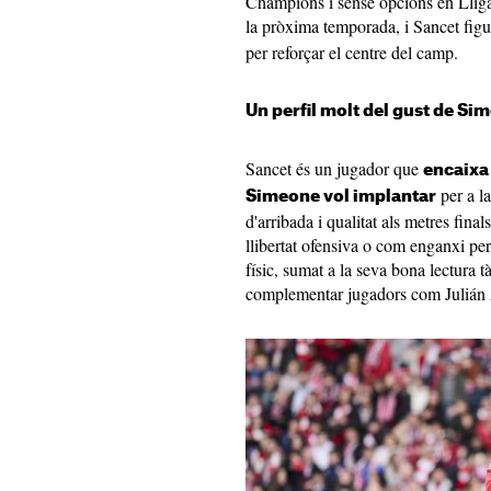
Champions i sense opcions en Lliga—
la pròxima temporada, i Sancet fi
per reforçar el centre del camp.
Un perfil molt del gust de Si
Sancet és un jugador que
encaixa 
per a l
Simeone vol implantar
d'arribada i qualitat als metres fina
llibertat ofensiva o com enganxi pe
físic, sumat a la seva bona lectura t
complementar jugadors com Julián 