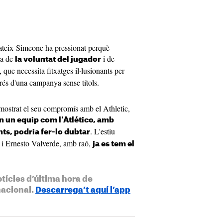
l mateix Simeone ha pressionat perquè
ra de
i de
la voluntat del jugador
, que necessita fitxatges il·lusionants per
rés d'una campanya sense títols.
 mostrat el seu compromís amb el Athletic,
n un equip com l'Atlético, amb
. L'estiu
ts, podria fer-lo dubtar
 Ernesto Valverde, amb raó,
ja es tem el
otícies d’última hora de
nacional.
Descarrega’t aquí l’app