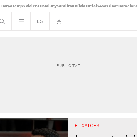
i Barça
Temps violent Catalunya
Antifrau Sílvia Orriols
Asassinat Barcelon
FITXATGES