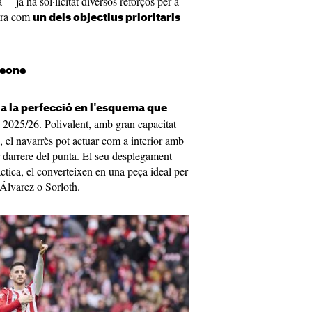
 ja ha sol·licitat diversos reforços per a
gura com
un dels objectius prioritaris
meone
a la perfecció en l'esquema que
a 2025/26. Polivalent, amb gran capacitat
ls, el navarrès pot actuar com a interior amb
r darrere del punta. El seu desplegament
àctica, el converteixen en una peça ideal per
Álvarez o Sorloth.