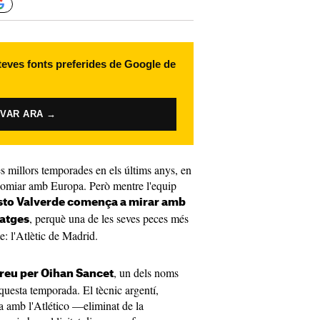
 teves fonts preferides de Google de
IVAR ARA →
es millors temporades en els últims anys, en
 somiar amb Europa. Però mentre l'equip
sto Valverde comença a mirar amb
, perquè una de les seves peces més
xatges
te: l'Atlètic de Madrid.
, un dels noms
reu per Oihan Sancet
questa temporada. El tècnic argentí,
 amb l'Atlético —eliminat de la