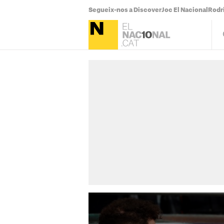
Segueix-nos a Discover
Joc El Nacional
Rodr