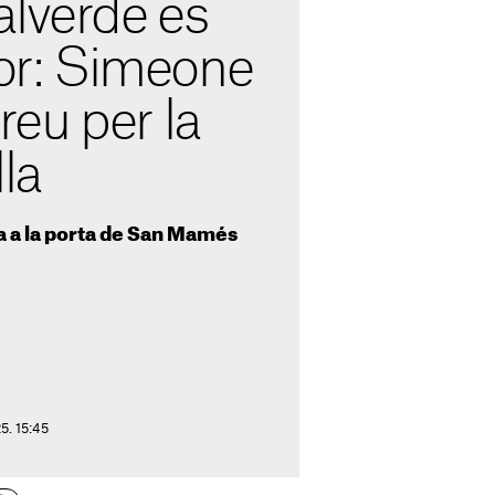
alverde es
jor: Simeone
eu per la
lla
ca a la porta de San Mamés
5. 15:45