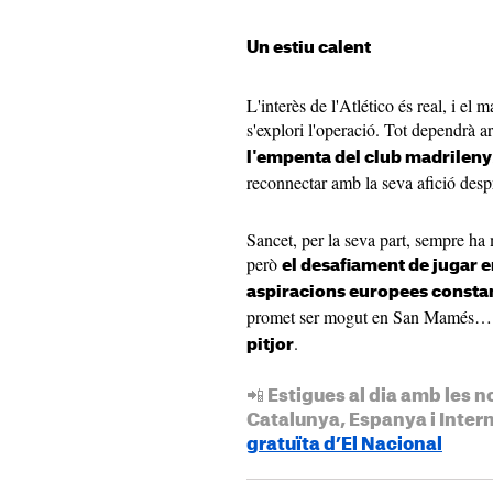
Un estiu calent
L'interès de l'Atlético és real, i e
s'explori l'operació. Tot dependrà a
l'empenta del club madrileny
reconnectar amb la seva afició desp
Sancet, per la seva part, sempre ha
però
el desafiament de jugar e
aspiracions europees constan
promet ser mogut en San Mamés… i
.
pitjor
📲 Estigues al dia amb les n
Catalunya, Espanya i Inter
gratuïta d’El Nacional