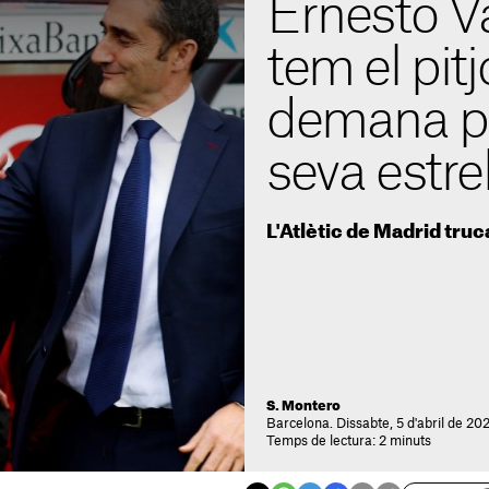
Ernesto V
tem el pit
demana pr
seva estre
L'Atlètic de Madrid tru
S. Montero
Barcelona. Dissabte, 5 d'abril de 202
Temps de lectura: 2 minuts