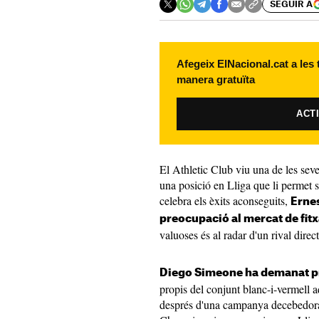
SEGUIR A
Afegeix ElNacional.cat a les
manera gratuïta
ACT
El Athletic Club viu una de les sev
una posició en Lliga que li permet
celebra els èxits aconseguits,
Erne
preocupació al mercat de fit
valuoses és al radar d'un rival direc
Diego Simeone ha demanat p
propis del conjunt blanc-i-vermell a
després d'una campanya decebedora