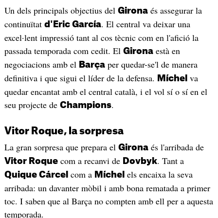
Un dels principals objectius del
és assegurar la
Girona
continuïtat
. El central va deixar una
d'Eric García
excel·lent impressió tant al cos tècnic com en l'afició la
passada temporada com cedit. El
està en
Girona
negociacions amb el
per quedar-se'l de manera
Barça
definitiva i que sigui el líder de la defensa.
va
Míchel
quedar encantat amb el central català, i el vol sí o sí en el
seu projecte de
.
Champions
Vitor Roque, la sorpresa
La gran sorpresa que prepara el
és l'arribada de
Girona
com a recanvi de
. Tant a
Vitor Roque
Dovbyk
com a
els encaixa la seva
Quique Cárcel
Míchel
arribada: un davanter mòbil i amb bona rematada a primer
toc. I saben que al Barça no compten amb ell per a aquesta
temporada.