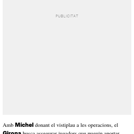
Amb
donant el vistiplau a les operacions, el
Míchel
busca assegurar jugadors que puguin aportar
Girona