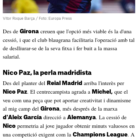
Vitor Roque Barça / Foto: Europa Press
Des de
creuen que l'opció més viable és la d'una
Girona
cessió, i que el club blaugrana facilitaria l'operació amb tal
de deslliurar-se de la seva fitxa i fer buit a la massa
salarial.
Nico Paz, la perla madridista
Des del planter del
arriba l'interès per
Reial Madrid
. El centrecampista agrada a
que el
Nico Paz
Míchel,
veu com una peça que pot aportar creativitat i dinamisme
al mig camp del
, més després de la marxa
Girona
direcció a
. La cessió de
d'Aleix García
Alemanya
permetria al jove jugador obtenir minuts valuosos en
Nico
una competició exigent com la
. A
Champions League