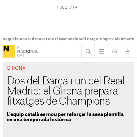
Segueix-nos a Discover
Joc El Nacional
Rodri Barça
Temps violent Catal
GIRONA
Dos del Barça i un del Reial
Madrid: el Girona prepara
fitxatges de Champions
L'equip català es mou per reforçar la seva plantilla
en una temporada històrica