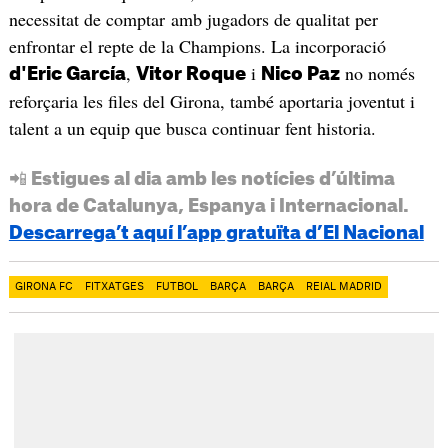
necessitat de comptar amb jugadors de qualitat per
enfrontar el repte de la Champions. La incorporació
,
i
no només
d'Eric García
Vitor Roque
Nico Paz
reforçaria les files del Girona, també aportaria joventut i
talent a un equip que busca continuar fent historia.
📲 Estigues al dia amb les notícies d’última
hora de Catalunya, Espanya i Internacional.
Descarrega’t aquí l’app gratuïta d’El Nacional
GIRONA FC
FITXATGES
FUTBOL
BARÇA
BARÇA
REIAL MADRID