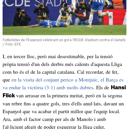
Futbolistes de l'Espanyol celebrant un gol a l'RCDE Stadium contra el Getafe
/ Foto: EFE
I, en tercer lloc, però mai desestimable, per la tensió
pròpia tensió d'un dels derbis més calents d'aquesta Lliga
com ho és el de la capital catalana. Cal recordar, de fet,
que
en la visita del conjunt perico a Montjuïc, el Barça es
va endur la victòria (3-1) amb molts dubtes
. Els de
Hansi
van arrasar en la primera meitat, però en la segona
Flick
van rebre fins a quatre gols, tres d'ells anul·lats, davant un
Espanyol que va acabar el partit millor que l'equip local.
Ara, amb el factor camp per als de Manolo i amb
l'al·licient afegit de poder esguerrar la lliga culer,