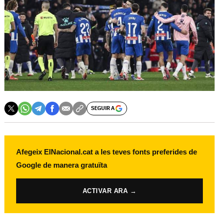
SEGUIR A
Afegeix ElNacional.cat a les teves fonts preferides de
Google de manera gratuïta
ACTIVAR ARA →