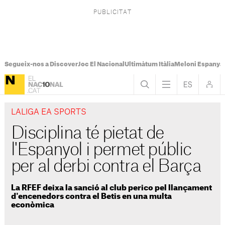
Segueix-nos a Discover
Joc El Nacional
Ultimàtum Itàlia
Meloni Espanya
LALIGA EA SPORTS
Disciplina té pietat de
l'Espanyol i permet públic
per al derbi contra el Barça
La RFEF deixa la sanció al club perico pel llançament
d'encenedors contra el Betis en una multa
econòmica