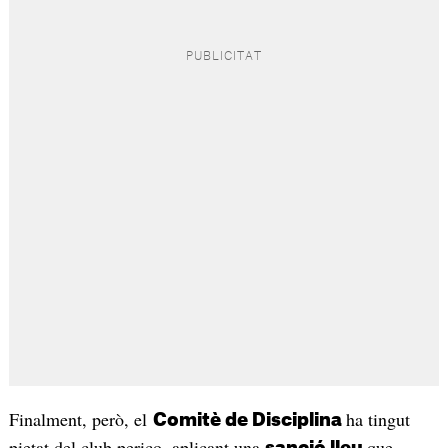
Finalment, però, el
ha tingut
Comitè de Disciplina
pietat del club perico, aplicant una
que
sanció lleu