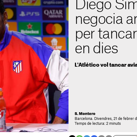
Diego Sim
negocia a
per tancar 
en dies
L'Atlético vol tancar avia
S. Montero
Barcelona. Divendres, 21 de febrer d
Temps de lectura: 2 minuts