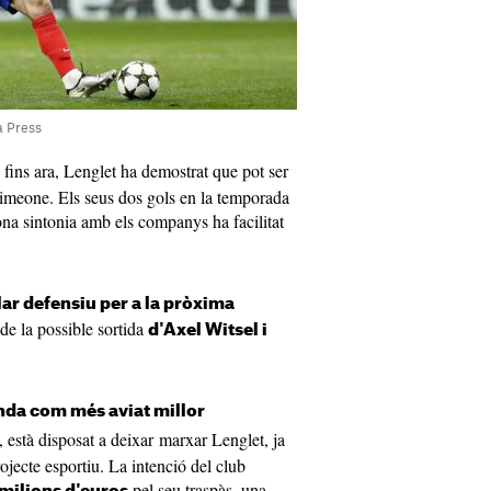
a Press
fins ara, Lenglet ha demostrat que pot ser
Simeone. Els seus dos gols en la temporada
ona sintonia amb els companys ha facilitat
lar defensiu per a la pròxima
de la possible sortida
d'Axel Witsel i
enda com més aviat millor
t, està disposat a deixar marxar Lenglet, ja
jecte esportiu. La intenció del club
pel seu traspàs, una