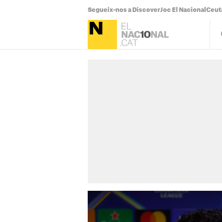
Segueix-nos a Discover
Joc El Nacional
Ceut