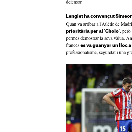
defensor.
Lenglet ha convençut Simeo
Quan va arribar a l'Atlètic de Madr
, però
prioritària per al 'Cholo'
permès demostrar la seva vàlua. Am
francès
es va guanyar un lloc a 
professionalisme, seguretat i una gra