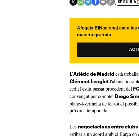
SEGUIR A
Afegeix ElNacional.cat a les
manera gratuïta
ACT
està treballa
L'Atlètic de Madrid
l'abans possibl
Clément Lenglet
cedit l'estiu passat procedent del
FC
convençut per complet
Diego Si
blanc-i-vermella de fer tot el possib
pròxima temporada.
Les
negociacions entre clubs
arribar a un acord amb el Barça en el