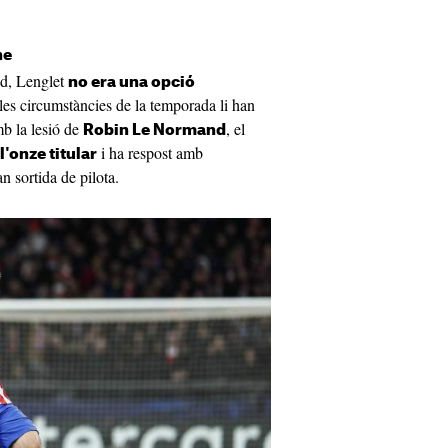
ne
id, Lenglet
no era una opció
 les circumstàncies de la temporada li han
b la lesió de
, el
Robin Le Normand
i ha respost amb
l'onze titular
n sortida de pilota.