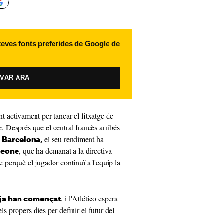
 teves fonts preferides de Google de
IVAR ARA →
nt activament per tancar el fitxatge de
e. Després que el central francès arribés
el seu rendiment ha
 Barcelona,
, que ha demanat a la directiva
meone
le perquè el jugador continuï a l'equip la
, i l'Atlético espera
 ja han començat
s propers dies per definir el futur del