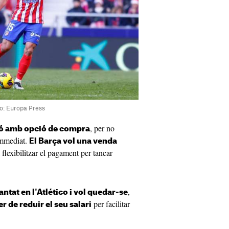
to: Europa Press
, per no
sió amb opció de compra
immediat.
El Barça vol una venda
 flexibilitzar el pagament per tancar
,
antat en l'Atlético i vol quedar-se
per facilitar
r de reduir el seu salari