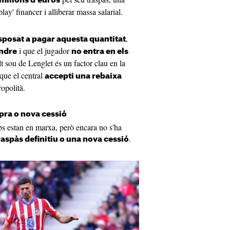
milions d'euros
play' financer i alliberar massa salarial.
,
isposat a pagar aquesta quantitat
i que el jugador
endre
no entra en els
lt sou de Lenglet és un factor clau en la
 que el central
accepti una rebaixa
opolità.
ra o nova cessió
s estan en marxa, però encara no s'ha
.
raspàs definitiu o una nova cessió