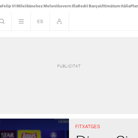
a
Felip VI Milei
Sánchez Meloni
Govern Illa
Rodri Barça
Ultimàtum Itàlia
Pla
FITXATGES