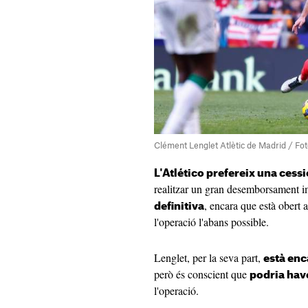
Clément Lenglet Atlètic de Madrid / Fo
L'Atlético prefereix una ces
realitzar un gran desemborsament 
, encara que està obert a
definitiva
l'operació l'abans possible.
Lenglet, per la seva part,
està enc
però és conscient que
podria have
l'operació.