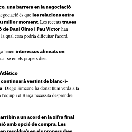
ico, una barrera en la negociació
negociació és que
les relacions entre
. Les recents
eu millor moment
traves
han
ció de Dani Olmo i Pau Víctor
 la qual cosa podria dificultar l'acord.
rça tenen
interessos alineats en
ncar-se en els propers dies.
'Atlético
continuarà vestint de blanc-i-
. Diego Simeone ha donat llum verda a la
a
 a l'equip i el Barça necessita desprendre-
s
arribin a un acord en la xifra final
.
ssió amb opció de compra
Les
n resoldre's en els propers dies.