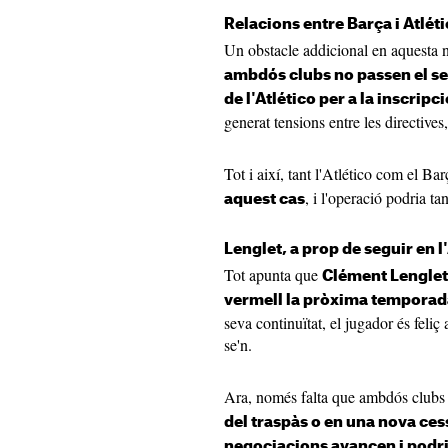
Relacions entre Barça i Atlét
Un obstacle addicional en aquesta 
ambdós clubs no passen el s
de l'Atlético per a la inscrip
generat tensions entre les directives,
Tot i així, tant l'Atlético com el Ba
, i l'operació podria ta
aquest cas
Lenglet, a prop de seguir en l
Tot apunta que
Clément Lenglet 
vermell la pròxima temporad
seva continuïtat, el jugador és feliç
se'n.
Ara, només falta que ambdós club
del traspàs o en una nova ce
negociacions avancen i podrie