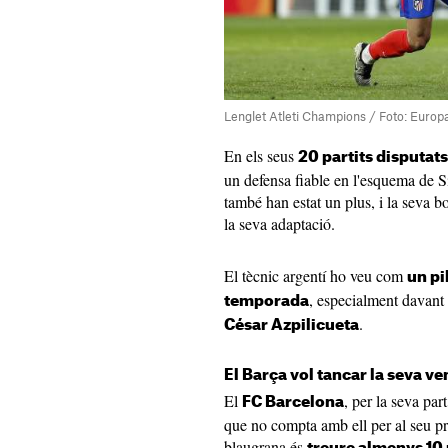
Lenglet Atleti Champions / Foto: Europ
En els seus
20 partits disputats
un defensa fiable en l'esquema de 
també han estat un plus, i la seva b
la seva adaptació.
El tècnic argentí ho veu com
un pi
, especialment davant 
temporada
.
César Azpilicueta
El Barça vol tancar la seva v
El
, per la seva par
FC Barcelona
que no compta amb ell per al seu pro
blaugrana és