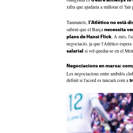
treure almenys 10 
xifra que ajudaria a millorar el 'fair 
Tanmateix,
l'Atlético no està d
sabent que el Barça
necessita v
. A més, l'a
plans de Hansi Flick
negociació, ja que l'Atlético espera
si vol quedar-se en el Metr
salarial
Negociacions en marxa: comp
Les negociacions entre ambdós club
definit si l'acord es tancarà com a
t