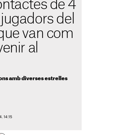
ontactes de 4
 jugadors del
 que van com
enir al
ons amb diverses estrelles
4. 14:15