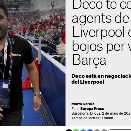
Deco té c
agents de
Liverpool
bojos per v
Barça
Deco està en negociaci
del Liverpool
Marta García
Foto:
Europa Press
Barcelona. Dijous, 2 de maig de 202
Temps de lectura: 1 minut