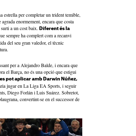
a estrella per completar un trident temible,
ue agrada enormement, encara que costa
surti a un cost baix.
Diferent és la
que sempre ha complert com a recanvi
da del seu gran valedor, el tècnic
tura.
sant per a Alejandro Balde, i encara que
ora el Barça, no és una opció que estigui
x es pot aplicar amb Darwin Núñez,
aria jugar en La Liga EA Sports, i seguir
nts, Diego Forlán i Luis Suárez. Sobretot,
a blaugrana, convertint-se en el successor de