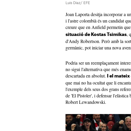
Luis Diaz/ EFE
Joan Laporta desitja incorporar a un
i l'astre colombià és un candidat q
creure que en Anfield permetin que 
, 
situació de Kostas Tsimikas
d'Andy Robertson. Però amb la sorti
germànic, pot iniciar una nova aven
Podria ser un reemplaçament interes
no sigui l'alternativa que més enam
descartada en absolut.
I el matei
que mai no ha ocultat que li encant
l'exemple dels seus dos grans refere
de 'El Pistoler', i defensar l'elàstic
Robert Lewandowski.