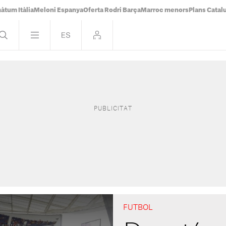
àtum Itàlia
Meloni Espanya
Oferta Rodri Barça
Marroc menors
Plans Catal
FUTBOL