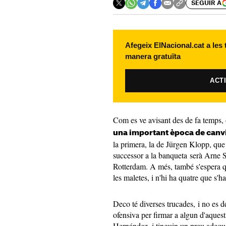
SEGUIR A
Afegeix ElNacional.cat a les
manera gratuïta
ACT
Com es ve avisant des de fa temps,
una important època de canv
la primera, la de Jürgen Klopp, que 
successor a la banqueta serà Arne S
Rotterdam. A més, també s'espera qu
les maletes, i n'hi ha quatre que s'h
Deco té diverses trucades, i no es d
ofensiva per firmar a algun d'aquest
Hernández, i tinguin un preu adequ