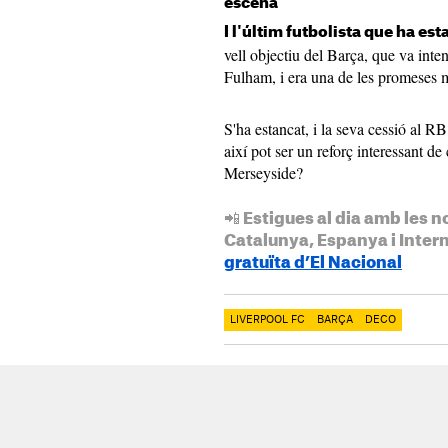
escena
I l'últim futbolista que ha es
vell objectiu del Barça, que va inten
Fulham, i era una de les promeses m
S'ha estancat, i la seva cessió al R
així pot ser un reforç interessant de
Merseyside?
📲 Estigues al dia amb les n
Catalunya, Espanya i Inter
gratuïta d’El Nacional
LIVERPOOL FC
BARÇA
DECO