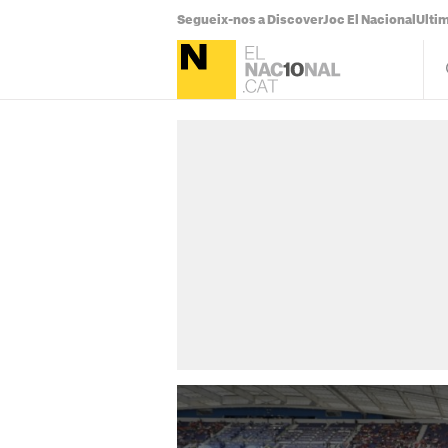
Segueix-nos a Discover
Joc El Nacional
Ultim