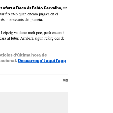
un
tat ofert a Deco és Fabio Carvalho,
tar fitxar-lo quan encara jugava en el
és interessants del planeta.
B Leipzig va durar molt poc, però encara i
 cara al futur. Arribarà algun reforç des de
otícies d’última hora de
nacional.
Descarrega’t aquí l’app
MÉS