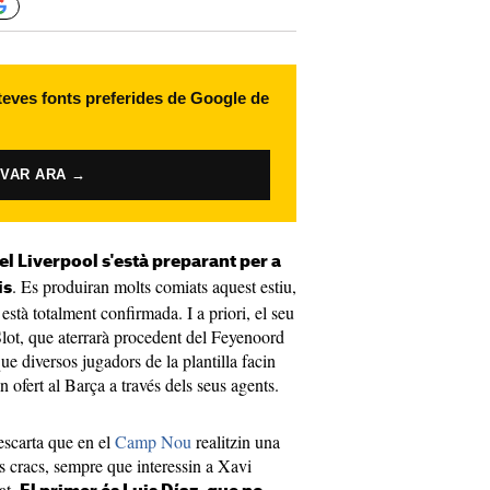
 teves fonts preferides de Google de
IVAR ARA →
el Liverpool s'està preparant per a
. Es produiran molts comiats aquest estiu,
is
està totalment confirmada. I a priori, el seu
lot, que aterrarà procedent del Feyenoord
e diversos jugadors de la plantilla facin
an ofert al Barça a través dels seus agents.
escarta que en el
Camp Nou
realitzin una
s cracs, sempre que interessin a Xavi
at.