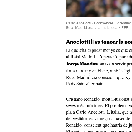
Carlo Ancelotti va convèncer Florentino
Reial Madrid era una mala idea / EFE
Ancelotti li va tancar la po
El que s'ha explicat menys és que el
al Reial Madrid. L'operació, portad
, anava a servir pe
Jorge Mendes
firmar un any en blanc, amb l'afegit
Reial Madrid era conscient que Ky
París Saint-Germain.
Cristiano Ronaldo, molt il·lusionat 
seves més pròximes. El problema va 
pla a Carlo Ancelotti. L'italià, que 
del vestidor, es va negar a haver de
Ronaldo, conscient que hauria de jug
Florentino que no era una nova idea