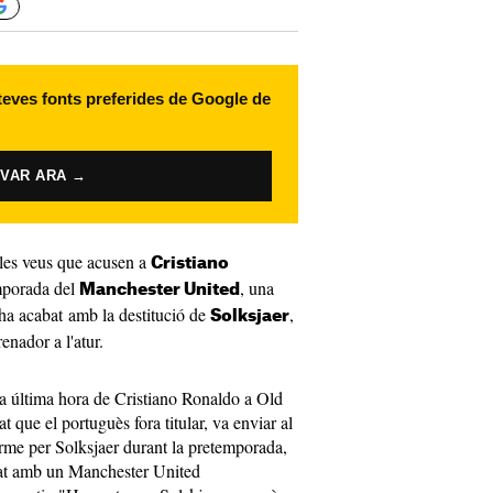
 teves fonts preferides de Google de
IVAR ARA →
les veus que acusen a
Cristiano
emporada del
, una
Manchester United
 ha acabat amb la destitució de
,
Solksjaer
renador a l'atur.
a a última hora de Cristiano Ronaldo a Old
tat que el portuguès fora titular, va enviar al
 terme per Solksjaer durant la pretemporada,
bat amb un Manchester United