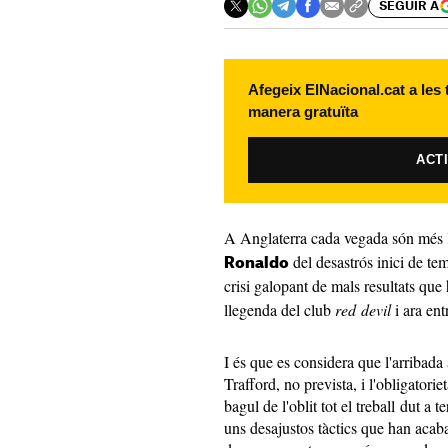
SEGUIR A
Afegeix ElNacional.cat a les
manera gratuïta
ACT
A Anglaterra cada vegada són més 
del desastrós inici de t
Ronaldo
crisi galopant de mals resultats que
llegenda del club
red devil
i ara ent
I és que es considera que l'arribad
Trafford, no prevista, i l'obligatorie
bagul de l'oblit tot el treball dut a
uns desajustos tàctics que han aca