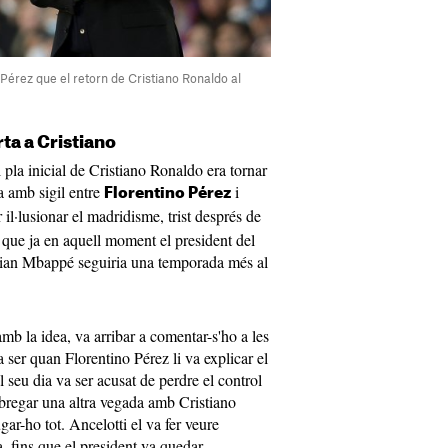
 Pérez que el retorn de Cristiano Ronaldo al
rta a Cristiano
 pla inicial de Cristiano Ronaldo era tornar
a amb sigil entre
i
Florentino Pérez
r il·lusionar el madridisme, trist després de
 que ja en aquell moment el president del
lian Mbappé seguiria una temporada més al
amb la idea, va arribar a comentar-s'ho a les
ser quan Florentino Pérez li va explicar el
al seu dia va ser acusat de perdre el control
 bregar una altra vegada amb Cristiano
ar-ho tot. Ancelotti el va fer veure
, fins que el president va quedar