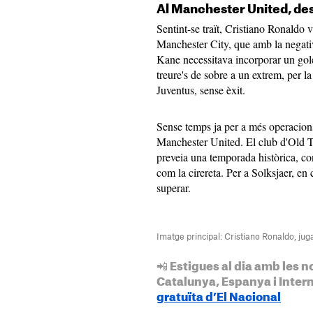
Al Manchester United, des
Sentint-se traït, Cristiano Ronaldo v
Manchester City, que amb la negati
Kane necessitava incorporar un gole
treure's de sobre a un extrem, per l
Juventus, sense èxit.
Sense temps ja per a més operacions
Manchester United. El club d'Old T
preveia una temporada històrica, co
com la cirereta. Per a Solksjaer, en
superar.
Imatge principal: Cristiano Ronaldo, ju
📲 Estigues al dia amb les n
Catalunya, Espanya i Inter
gratuïta d’El Nacional