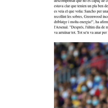
descompensat que no és capaç de co
estava clar que tenien un pla ben d
es veia el que volia: Sancho per una
recollint les sobres, Greenwood incor
driblatge i molta energia!", ha afi
l'Arsenal. "Després, l'últim dia de 
va arruïnar tot. Tot se'n va anar per 