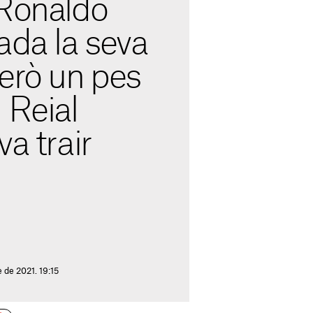
 Ronaldo
ada la seva
erò un pes
 Reial
va trair
 de 2021. 19:15