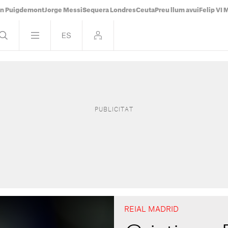
án Puigdemont
Jorge Messi
Sequera Londres
Ceuta
Preu llum avui
Felip VI 
REIAL MADRID