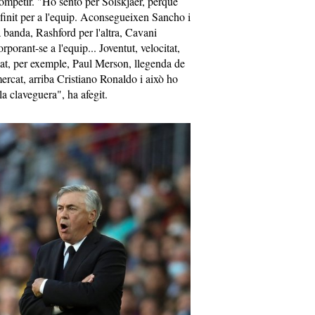
mpetir. "Ho sento per Solskjaer, perquè
efinit per a l'equip. Aconsegueixen Sancho i
 banda, Rashford per l'altra, Cavani
porant-se a l'equip... Joventut, velocitat,
rmat, per exemple, Paul Merson, llegenda de
mercat, arriba Cristiano Ronaldo i això ho
la claveguera", ha afegit.