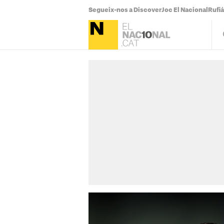
Segueix-nos a Discover
Joc El Nacional
Rufi