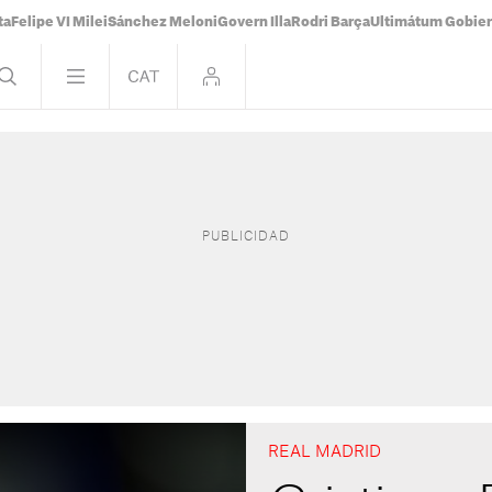
ta
Felipe VI Milei
Sánchez Meloni
Govern Illa
Rodri Barça
Ultimátum Gobiern
REAL MADRID