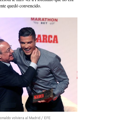
dente quedó convencido.
Ronaldo volviera al Madrid / EFE