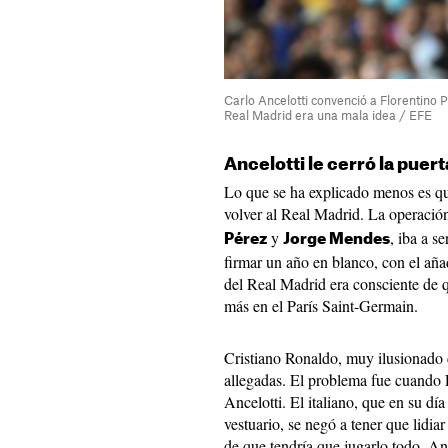
Carlo Ancelotti convenció a Florentino P
Real Madrid era una mala idea / EFE
Ancelotti le cerró la puert
Lo que se ha explicado menos es que
volver al Real Madrid. La operación
y
, iba a se
Pérez
Jorge Mendes
firmar un año en blanco, con el añ
del Real Madrid era consciente de
más en el París Saint-Germain.
Cristiano Ronaldo, muy ilusionado c
allegadas. El problema fue cuando F
Ancelotti. El italiano, que en su dí
vestuario, se negó a tener que lidia
de que tendría que jugarlo todo. Anc