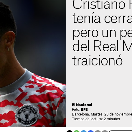
Cristiano
tenía cerr
pero un p
del Real M
traicionó
El Nacional
Foto:
EFE
Barcelona. Martes, 23 de noviembre
Tiempo de lectura: 2 minutos