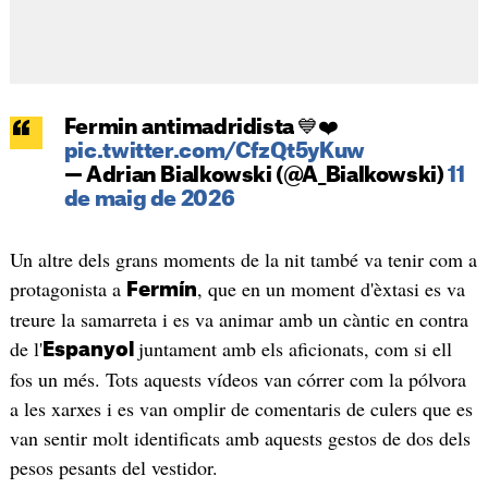
Fermin antimadridista 💙❤️
pic.twitter.com/CfzQt5yKuw
— Adrian Bialkowski (@A_Bialkowski)
11
de maig de 2026
Un altre dels grans moments de la nit també va tenir com a
protagonista a
, que en un moment d'èxtasi es va
Fermín
treure la samarreta i es va animar amb un càntic en contra
de l'
juntament amb els aficionats, com si ell
Espanyol
fos un més. Tots aquests vídeos van córrer com la pólvora
a les xarxes i es van omplir de comentaris de culers que es
van sentir molt identificats amb aquests gestos de dos dels
pesos pesants del vestidor.