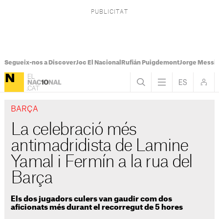
Segueix-nos a Discover
Joc El Nacional
Rufián Puigdemont
Jorge Messi
BARÇA
La celebració més
antimadridista de Lamine
Yamal i Fermín a la rua del
Barça
Els dos jugadors culers van gaudir com dos
aficionats més durant el recorregut de 5 hores