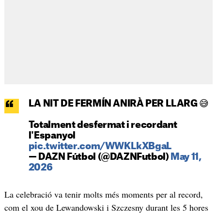
LA NIT DE FERMÍN ANIRÀ PER LLARG 😅
Totalment desfermat i recordant
l'Espanyol
pic.twitter.com/WWKLkXBgaL
— DAZN Fútbol (@DAZNFutbol)
May 11,
2026
La celebració va tenir molts més moments per al record,
com el xou de Lewandowski i Szczesny durant les 5 hores