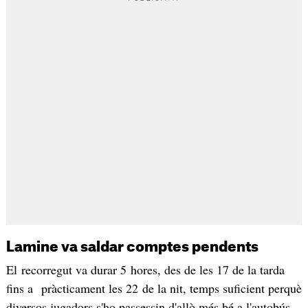
Lamine va saldar comptes pendents
El recorregut va durar 5 hores, des de les 17 de la tarda
fins a pràcticament les 22 de la nit, temps suficient perquè
diversos jugadors s'ho passessin d'allò més bé a l'autobús,