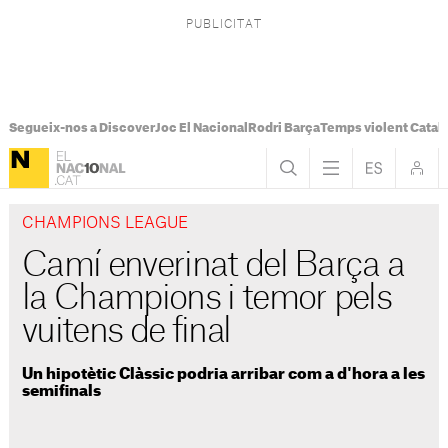
Segueix-nos a Discover
Joc El Nacional
Rodri Barça
Temps violent Catal
CHAMPIONS LEAGUE
Camí enverinat del Barça a
la Champions i temor pels
vuitens de final
Un hipotètic Clàssic podria arribar com a d'hora a les
semifinals