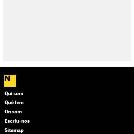
Qui som
Què fem
On som
Escriu-nos
Sitemap