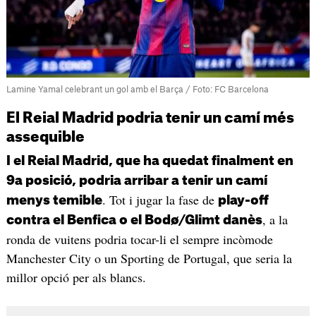
Lamine Yamal celebrant un gol amb el Barça / Foto: FC Barcelona
El Reial Madrid podria tenir un camí més
assequible
I el Reial Madrid, que ha quedat finalment en
9a posició, podria arribar a tenir un camí
. Tot i jugar la fase de
menys temible
play-off
, a la
contra el Benfica o el Bodø/Glimt danès
ronda de vuitens podria tocar-li el sempre incòmode
Manchester City o un Sporting de Portugal, que seria la
millor opció per als blancs.