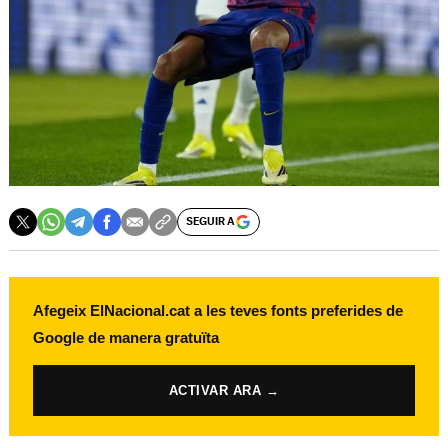
SEGUIR A
Afegeix ElNacional.cat a les teves fonts preferides de
Google de manera gratuïta
ACTIVAR ARA →