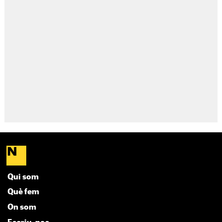
Qui som
Què fem
On som