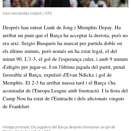
Xavi Hernández cridant / EFE
Després han entrat Luuk de Jong i Memphis Depay. Ha
arribat un punt que el Barça ha acceptat la derrota, però no
era així. Sergio Busquets ha marcat per partida doble en
els últims minuts, però només un ha estat legal, el del
minut 90. L'1-3, el gol de l'esperança culer, i amb 9 minuts
d'afegits per jugar-se. I en l'última jugada del partit, penal
favorable al Barça, expulsió d'Evan Ndicka i gol de
Memphis. El 2-3 ha arribat massa tard i el Barça s'ha
acomiadat de l'Europa League amb frustració. I la festa del
Camp Nou ha estat de l'Eintracht i dels aficionats vinguts
de Frankfurt.
Imatge principal: Els jugadors del Barça després d'encaixar un gol de