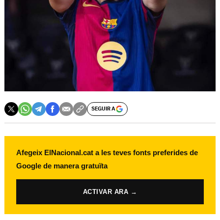
SEGUIR A
Afegeix ElNacional.cat a les teves fonts preferides de
Google de manera gratuïta
ACTIVAR ARA →