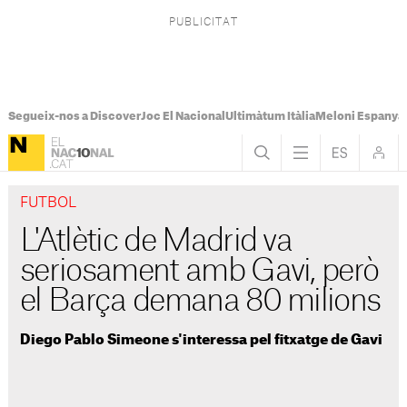
Segueix-nos a Discover
Joc El Nacional
Ultimàtum Itàlia
Meloni Espanya
FUTBOL
L'Atlètic de Madrid va
seriosament amb Gavi, però
el Barça demana 80 milions
Diego Pablo Simeone s'interessa pel fitxatge de Gavi