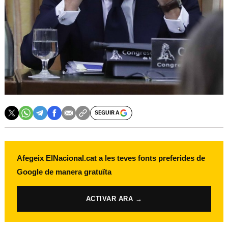
SEGUIR A
Afegeix ElNacional.cat a les teves fonts preferides de
Google de manera gratuïta
ACTIVAR ARA →