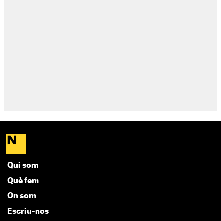
Qui som
Què fem
On som
Escriu-nos