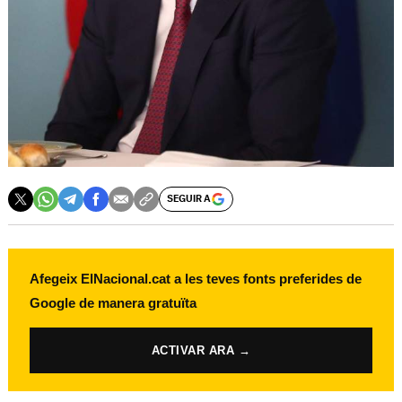
SEGUIR A
Afegeix ElNacional.cat a les teves fonts preferides de
Google de manera gratuïta
ACTIVAR ARA →