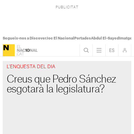
Segueix-nos a Discover
Joc El Nacional
Portades
Abdul El-Sayed
Imatges
L'ENQUESTA DEL DIA
Creus que Pedro Sánchez
esgotarà la legislatura?