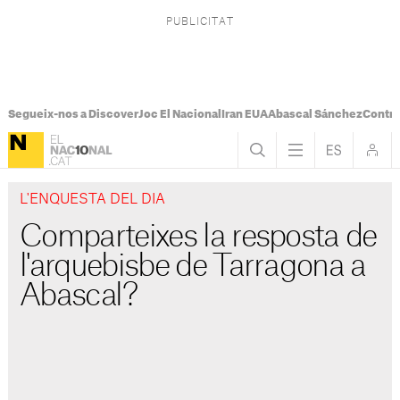
Segueix-nos a Discover
Joc El Nacional
Iran EUA
Abascal Sánchez
Control
L'ENQUESTA DEL DIA
Comparteixes la resposta de
l'arquebisbe de Tarragona a
Abascal?